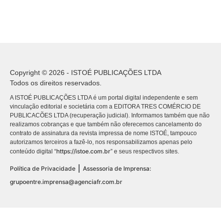
Copyright © 2026 - ISTOÉ PUBLICAÇÕES LTDA
Todos os direitos reservados.
A ISTOÉ PUBLICAÇÕES LTDA é um portal digital independente e sem
vinculação editorial e societária com a EDITORA TRES COMÉRCIO DE
PUBLICACÕES LTDA (recuperação judicial). Informamos também que não
realizamos cobranças e que também não oferecemos cancelamento do
contrato de assinatura da revista impressa de nome ISTOÉ, tampouco
autorizamos terceiros a fazê-lo, nos responsabilizamos apenas pelo
https://istoe.com.br
conteúdo digital “
” e seus respectivos sites.
|
Política de Privacidade
Assessoria de Imprensa:
grupoentre.imprensa@agenciafr.com.br