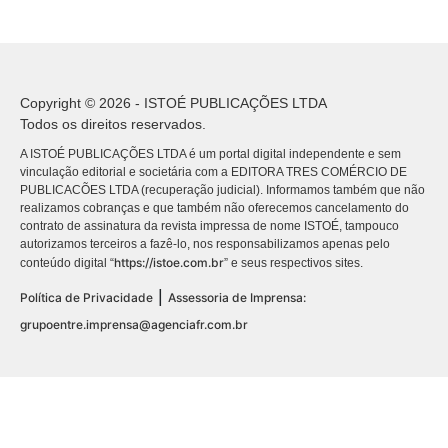
Copyright © 2026 - ISTOÉ PUBLICAÇÕES LTDA
Todos os direitos reservados.
A ISTOÉ PUBLICAÇÕES LTDA é um portal digital independente e sem
vinculação editorial e societária com a EDITORA TRES COMÉRCIO DE
PUBLICACÕES LTDA (recuperação judicial). Informamos também que não
realizamos cobranças e que também não oferecemos cancelamento do
contrato de assinatura da revista impressa de nome ISTOÉ, tampouco
autorizamos terceiros a fazê-lo, nos responsabilizamos apenas pelo
https://istoe.com.br
conteúdo digital “
” e seus respectivos sites.
|
Política de Privacidade
Assessoria de Imprensa:
grupoentre.imprensa@agenciafr.com.br