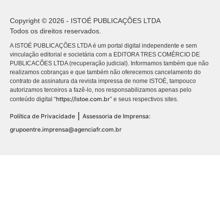
Copyright © 2026 - ISTOÉ PUBLICAÇÕES LTDA
Todos os direitos reservados.
A ISTOÉ PUBLICAÇÕES LTDA é um portal digital independente e sem
vinculação editorial e societária com a EDITORA TRES COMÉRCIO DE
PUBLICACÕES LTDA (recuperação judicial). Informamos também que não
realizamos cobranças e que também não oferecemos cancelamento do
contrato de assinatura da revista impressa de nome ISTOÉ, tampouco
autorizamos terceiros a fazê-lo, nos responsabilizamos apenas pelo
https://istoe.com.br
conteúdo digital “
” e seus respectivos sites.
|
Política de Privacidade
Assessoria de Imprensa:
grupoentre.imprensa@agenciafr.com.br