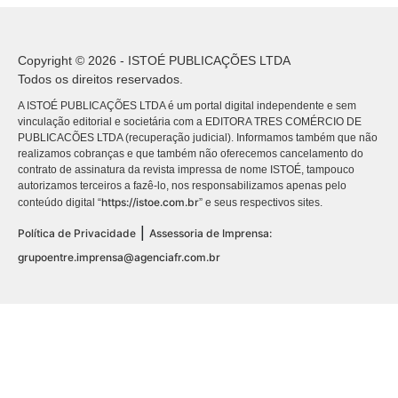
Copyright © 2026 - ISTOÉ PUBLICAÇÕES LTDA
Todos os direitos reservados.
A ISTOÉ PUBLICAÇÕES LTDA é um portal digital independente e sem
vinculação editorial e societária com a EDITORA TRES COMÉRCIO DE
PUBLICACÕES LTDA (recuperação judicial). Informamos também que não
realizamos cobranças e que também não oferecemos cancelamento do
contrato de assinatura da revista impressa de nome ISTOÉ, tampouco
autorizamos terceiros a fazê-lo, nos responsabilizamos apenas pelo
https://istoe.com.br
conteúdo digital “
” e seus respectivos sites.
|
Política de Privacidade
Assessoria de Imprensa:
grupoentre.imprensa@agenciafr.com.br