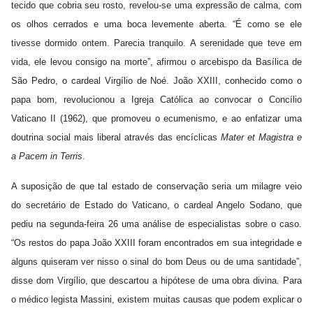
tecido que cobria seu rosto, revelou-se uma expressão de calma, com
os olhos cerrados e uma boca levemente aberta. “É como se ele
tivesse dormido ontem. Parecia tranquilo. A serenidade que teve em
vida, ele levou consigo na morte”, afirmou o arcebispo da Basílica de
São Pedro, o cardeal Virgílio de Noé. João XXIII, conhecido como o
papa bom, revolucionou a Igreja Católica ao convocar o Concílio
Vaticano II (1962), que promoveu o ecumenismo, e ao enfatizar uma
doutrina social mais liberal através das encíclicas
Mater et Magistra e
a Pacem in Terris
.
A suposição de que tal estado de conservação seria um milagre veio
do secretário de Estado do Vaticano, o cardeal Angelo Sodano, que
pediu na segunda-feira 26 uma análise de especialistas sobre o caso.
“Os restos do papa João XXIII foram encontrados em sua integridade e
alguns quiseram ver nisso o sinal do bom Deus ou de uma santidade”,
disse dom Virgílio, que descartou a hipótese de uma obra divina. Para
o médico legista Massini, existem muitas causas que podem explicar o