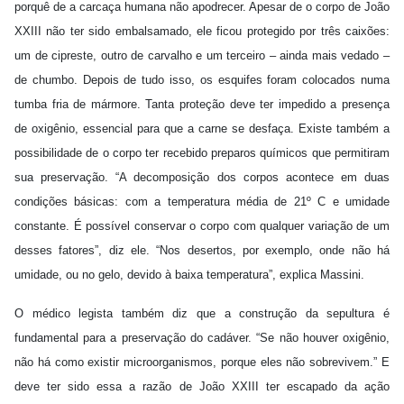
porquê de a carcaça humana não apodrecer. Apesar de o corpo de João
XXIII não ter sido embalsamado, ele ficou protegido por três caixões:
um de cipreste, outro de carvalho e um terceiro – ainda mais vedado –
de chumbo. Depois de tudo isso, os esquifes foram colocados numa
tumba fria de mármore. Tanta proteção deve ter impedido a presença
de oxigênio, essencial para que a carne se desfaça. Existe também a
possibilidade de o corpo ter recebido preparos químicos que permitiram
sua preservação. “A decomposição dos corpos acontece em duas
condições básicas: com a temperatura média de 21º C e umidade
constante. É possível conservar o corpo com qualquer variação de um
desses fatores”, diz ele. “Nos desertos, por exemplo, onde não há
umidade, ou no gelo, devido à baixa temperatura”, explica Massini.
O médico legista também diz que a construção da sepultura é
fundamental para a preservação do cadáver. “Se não houver oxigênio,
não há como existir microorganismos, porque eles não sobrevivem.” E
deve ter sido essa a razão de João XXIII ter escapado da ação