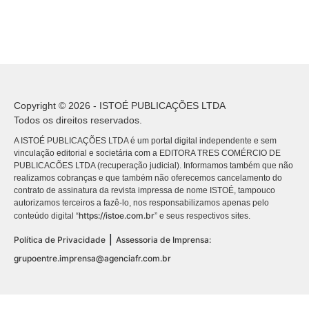
Copyright © 2026 - ISTOÉ PUBLICAÇÕES LTDA
Todos os direitos reservados.
A ISTOÉ PUBLICAÇÕES LTDA é um portal digital independente e sem
vinculação editorial e societária com a EDITORA TRES COMÉRCIO DE
PUBLICACÕES LTDA (recuperação judicial). Informamos também que não
realizamos cobranças e que também não oferecemos cancelamento do
contrato de assinatura da revista impressa de nome ISTOÉ, tampouco
autorizamos terceiros a fazê-lo, nos responsabilizamos apenas pelo
https://istoe.com.br
conteúdo digital “
” e seus respectivos sites.
|
Política de Privacidade
Assessoria de Imprensa:
grupoentre.imprensa@agenciafr.com.br