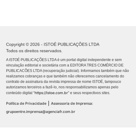
Copyright © 2026 - ISTOÉ PUBLICAÇÕES LTDA
Todos os direitos reservados.
A ISTOÉ PUBLICAÇÕES LTDA é um portal digital independente e sem
vinculação editorial e societária com a EDITORA TRES COMÉRCIO DE
PUBLICACÕES LTDA (recuperação judicial). Informamos também que não
realizamos cobranças e que também não oferecemos cancelamento do
contrato de assinatura da revista impressa de nome ISTOÉ, tampouco
autorizamos terceiros a fazê-lo, nos responsabilizamos apenas pelo
https://istoe.com.br
conteúdo digital “
” e seus respectivos sites.
|
Política de Privacidade
Assessoria de Imprensa:
grupoentre.imprensa@agenciafr.com.br