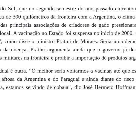
o Sul, que no segundo semestre do ano passado enfrentou
rca de 300 quilômetros da fronteira com a Argentina, o clima
as principais associações de criadores de gado pressionar
 local. A vacinação no Estado foi suspensa no início de 2000. 
”, como disse o ministro Pratini de Moraes. Seria uma dem
ta da doença. Pratini argumenta ainda que o governo já de
os militares na fronteira e proibir a importação de produtos arg
dual é outra. “O melhor seria voltarmos a vacinar, até que 
 aftosa da Argentina e do Paraguai e ainda diante do risc
a, estamos servindo de cobaia”, diz José Hermeto Hoffmann