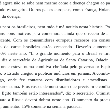
té agora não se sabe nem mesmo como a doença chegou ao país
gado estrangeiro. Outros países europeus, como França, Holan
 da doença.
para os brasileiros, nem tudo é má notícia nesta história. Po
uns bons motivos para comemorar, ainda que o receio de a f
escente. Com os consumidores europeus receosos em consu
es de carne brasileira estão crescendo. Deverão aumenta
 30% neste ano. “É o grande momento para o Brasil se fi
 diz o secretário de Agricultura de Santa Catarina, Odacir
, onde esteve numa comitiva chefiada pelo governador Espi
 o Estado chegou a publicar anúncios em jornais. A comitiva
o, onde fez contatos com distribuidores e atacadistas. 
carne suína. E os russos demonstraram que precisam e confi
 Egito também estão interessados”, diz o secretário. Otimis
para a Rússia deverá dobrar neste ano. O aumento da procu
os, aumentou 15% somente na semana passada.