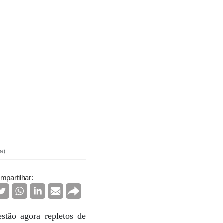
ra)
mpartilhar:
stão agora repletos de