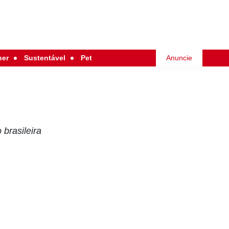
her
Sustentável
Pet
Anuncie
brasileira