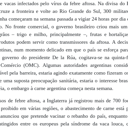
e vacas infectados pelo vírus da febre aftosa. Na divisa do 
cruze a fronteira e volte ao Rio Grande do Sul, 300 militar
inha começaram na semana passada a vigiar 24 horas por dia o
o. No fronte comercial, o governo brasileiro criou mais u
rãos – trigo e milho, principalmente –, frutas e hortaliç
odutos podem servir como transmissores da aftosa. A decis
entinas, num momento delicado em que o país se esforça par
 governo do presidente De la Rúa, cogitava-se na quinta-f
Comércio (OMC). Algumas autoridades argentinas consid
ável pela barreira, estaria agindo exatamente como fizeram o
e uma suposta preocupação sanitária, estaria o interesse bras
a, o embargo à carne argentina começa nesta semana.
 de febre aftosa, a Inglaterra já registrou mais de 700 f
á proibido em várias regiões, o abastecimento de carne está
 anunciou que pretende vacinar o rebanho do país, enquanto
atingidos entre os europeus pela síndrome da vaca louca, 