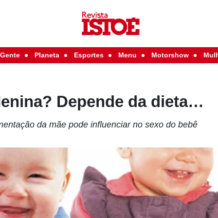
Gente
Planeta
Esportes
Menu
Motorshow
Mul
enina? Depende da dieta…
mentação da mãe pode influenciar no sexo do bebê