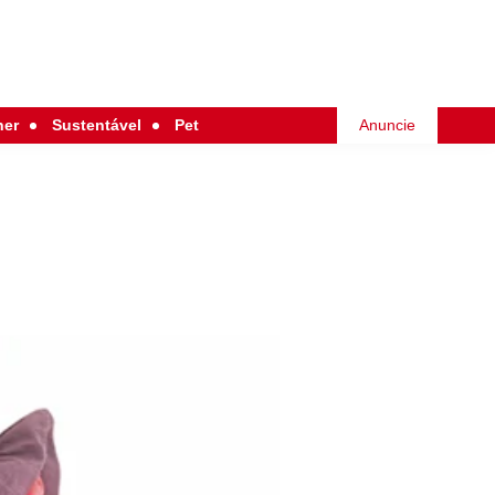
her
Sustentável
Pet
Anuncie