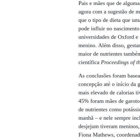
Pais e mães que de alguma
agora com a sugestão de ma
que o tipo de dieta que um
pode influir no nasciment
universidades de Oxford e 
menino. Além disso, gesta
maior de nutrientes também
científica
Proceedings of t
As conclusões foram basead
concepção até o início da
mais elevado de calorias t
45% foram mães de garotos
de nutrientes como potássi
manhã – e nele sempre inc
desjejum tiveram meninos, 
Fiona Mathews, coordenado