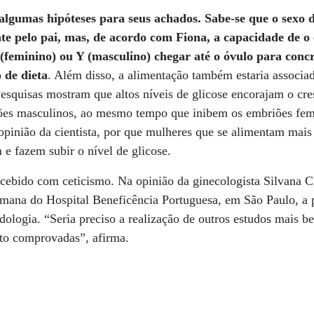
algumas hipóteses para seus achados. Sabe-se que o sexo d
e pelo pai, mas, de acordo com Fiona, a capacidade de o
feminino) ou Y (masculino) chegar até o óvulo para concr
o de dieta
. Além disso, a alimentação também estaria associa
esquisas mostram que altos níveis de glicose encorajam o cr
ões masculinos, ao mesmo tempo que inibem os embriões fem
a opinião da cientista, por que mulheres que se alimentam mai
 e fazem subir o nível de glicose.
recebido com ceticismo. Na opinião da ginecologista Silvana C
ana do Hospital Beneficência Portuguesa, em São Paulo, a p
dologia. “Seria preciso a realização de outros estudos mais 
ato comprovadas”, afirma.