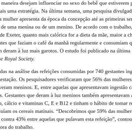
 maneira desejam influenciar no sexo do bebê que estiverem
is uma estratégia. Na última semana, uma pesquisa divulgada
a mulher apresenta da época da concepção até as primeiras s
o de uma menina ou de um menino. De acordo com o trabalho,
de Exeter, quanto mais calórica for a dieta da mãe, maior a c
ntes que faziam o café da manhã regularmente e consumiam q
 deram à luz mais garotos. O estudo foi publicado na última 
he Royal Society.
as na análise das refeições consumidas por 740 gestantes in
 gestação. Os pesquisadores verificaram que 56% das mulher
iveram meninos. E, entre aquelas que apresentavam ingestão c
. Gestantes que deram à luz meninos também apresentavam 
o, cálcio e vitaminas C, E e B12 e tinham o hábito de tomar 
luíam os cereais matinais. “Descobrimos que 59% das mulher
contra 43% entre aquelas que pulavam esta refeição”, contou
ra do trabalho.