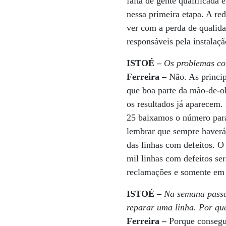
falta de gente qualificada
nessa primeira etapa. A re
ver com a perda de qualida
responsáveis pela instalaç
ISTOÉ –
Os problemas co
Ferreira –
Não. As princip
que boa parte da mão-de-ob
os resultados já aparecem
25 baixamos o número par
lembrar que sempre haverá
das linhas com defeitos. O 
mil linhas com defeitos se
reclamações e somente em 
ISTOÉ –
Na semana passa
reparar uma linha. Por que
Ferreira –
Porque consegu