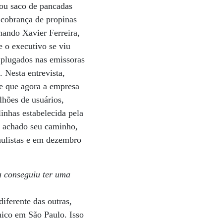
rou saco de pancadas
e cobrança de propinas
rnando Xavier Ferreira,
e o executivo se viu
s plugados nas emissoras
. Nesta entrevista,
 e que agora a empresa
lhões de usuários,
inhas estabelecida pela
a achado seu caminho,
paulistas e em dezembro
a conseguiu ter uma
diferente das outras,
ônico em São Paulo. Isso