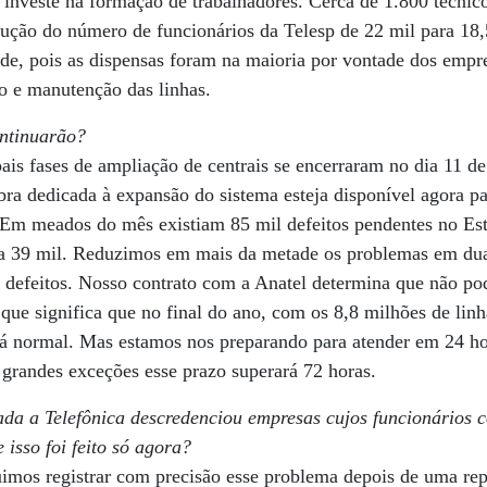
 e investe na formação de trabalhadores. Cerca de 1.800 técnic
dução do número de funcionários da Telesp de 22 mil para 18
de, pois as dispensas foram na maioria por vontade dos empr
ão e manutenção das linhas.
ntinuarão?
ais fases de ampliação de centrais se encerraram no dia 11 de
ra dedicada à expansão do sistema esteja disponível agora par
. Em meados do mês existiam 85 mil defeitos pendentes no E
a 39 mil. Reduzimos em mais da metade os problemas em du
 defeitos. Nosso contrato com a Anatel determina que não p
que significa que no final do ano, com os 8,8 milhões de linha
rá normal. Mas estamos nos preparando para atender em 24 ho
grandes exceções esse prazo superará 72 horas.
da a Telefônica descredenciou empresas cujos funcionários 
 isso foi feito só agora?
imos registrar com precisão esse problema depois de uma r