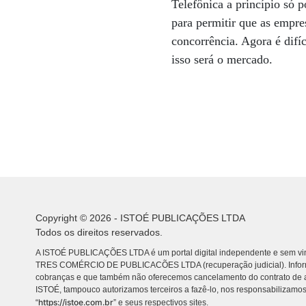
Telefônica a princípio só 
para permitir que as empr
concorrência. Agora é difí
isso será o mercado.
Copyright © 2026 - ISTOÉ PUBLICAÇÕES LTDA
Todos os direitos reservados.
A ISTOÉ PUBLICAÇÕES LTDA é um portal digital independente e sem vin
TRES COMÉRCIO DE PUBLICACÕES LTDA (recuperação judicial). Info
cobranças e que também não oferecemos cancelamento do contrato de a
ISTOÉ, tampouco autorizamos terceiros a fazê-lo, nos responsabilizamos
https://istoe.com.br
“
” e seus respectivos sites.