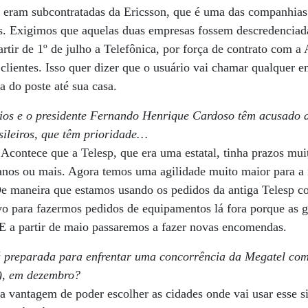
 eram subcontratadas da Ericsson, que é uma das companhias 
has. Exigimos que aquelas duas empresas fossem descredencia
rtir de 1º de julho a Telefônica, por força de contrato com a
e clientes. Isso quer dizer que o usuário vai chamar qualquer
ha do poste até sua casa.
ios e o presidente Fernando Henrique Cardoso têm acusado a
sileiros, que têm prioridade…
Acontece que a Telesp, que era uma estatal, tinha prazos mui
 anos ou mais. Agora temos uma agilidade muito maior para a i
De maneira que estamos usando os pedidos da antiga Telesp 
vo para fazermos pedidos de equipamentos lá fora porque as g
i. E a partir de maio passaremos a fazer novas encomendas.
á preparada para enfrentar uma concorrência da Megatel com 
), em dezembro?
a vantagem de poder escolher as cidades onde vai usar esse s