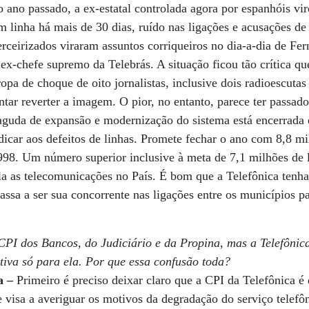
 ano passado, a ex-estatal controlada agora por espanhóis vi
em linha há mais de 30 dias, ruído nas ligações e acusações d
erceirizados viraram assuntos corriqueiros no dia-a-dia de Fe
ex-chefe supremo da Telebrás. A situação ficou tão crítica qu
opa de choque de oito jornalistas, inclusive dois radioescuta
entar reverter a imagem. O pior, no entanto, parece ter passado
 aguda de expansão e modernização do sistema está encerrada
dicar aos defeitos de linhas. Promete fechar o ano com 8,8 mi
998. Um número superior inclusive à meta de 7,1 milhões de l
la as telecomunicações no País. É bom que a Telefônica tenh
assa a ser sua concorrente nas ligações entre os municípios 
CPI dos Bancos, do Judiciário e da Propina, mas a Telefônic
tiva só para ela. Por que essa confusão toda?
a –
Primeiro é preciso deixar claro que a CPI da Telefônica é 
 e visa a averiguar os motivos da degradação do serviço telef