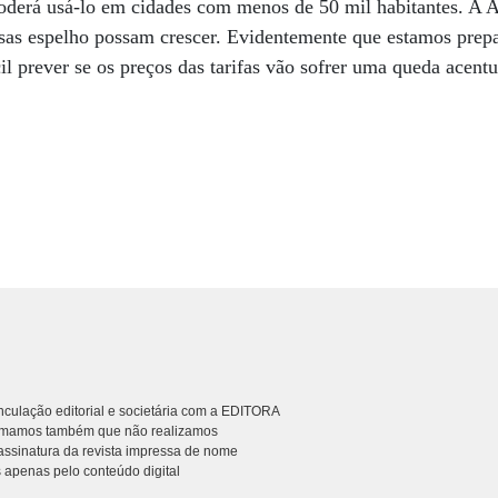
poderá usá-lo em cidades com menos de 50 mil habitantes. A A
esas espelho possam crescer. Evidentemente que estamos prep
cil prever se os preços das tarifas vão sofrer uma queda acen
culação editorial e societária com a EDITORA
rmamos também que não realizamos
ssinatura da revista impressa de nome
 apenas pelo conteúdo digital