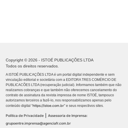
Copyright © 2026 - ISTOÉ PUBLICAÇÕES LTDA
Todos os direitos reservados.
A ISTOÉ PUBLICAÇÕES LTDA é um portal digital independente e sem
vinculação editorial e societária com a EDITORA TRES COMÉRCIO DE
PUBLICACÕES LTDA (recuperação judicial). Informamos também que não
realizamos cobranças e que também não oferecemos cancelamento do
contrato de assinatura da revista impressa de nome ISTOÉ, tampouco
autorizamos terceiros a fazê-lo, nos responsabilizamos apenas pelo
https://istoe.com.br
conteúdo digital “
” e seus respectivos sites.
|
Política de Privacidade
Assessoria de Imprensa:
grupoentre.imprensa@agenciafr.com.br