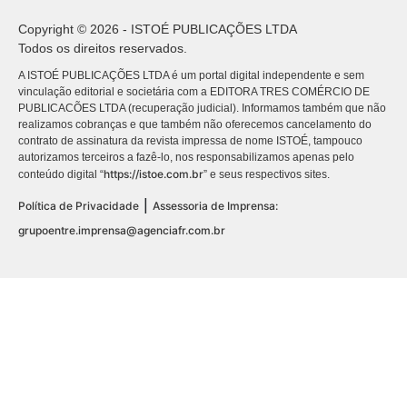
Copyright © 2026 - ISTOÉ PUBLICAÇÕES LTDA
Todos os direitos reservados.
A ISTOÉ PUBLICAÇÕES LTDA é um portal digital independente e sem
vinculação editorial e societária com a EDITORA TRES COMÉRCIO DE
PUBLICACÕES LTDA (recuperação judicial). Informamos também que não
realizamos cobranças e que também não oferecemos cancelamento do
contrato de assinatura da revista impressa de nome ISTOÉ, tampouco
autorizamos terceiros a fazê-lo, nos responsabilizamos apenas pelo
https://istoe.com.br
conteúdo digital “
” e seus respectivos sites.
|
Política de Privacidade
Assessoria de Imprensa:
grupoentre.imprensa@agenciafr.com.br