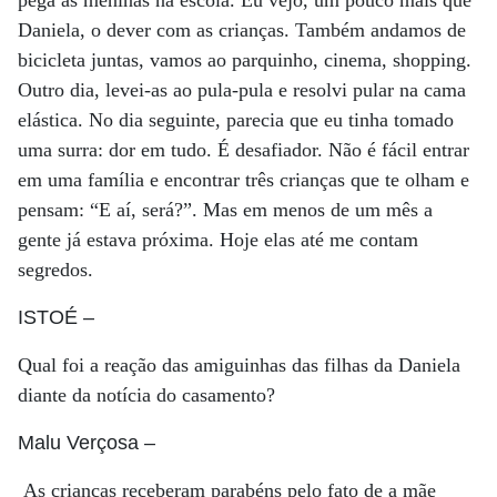
pega as meninas na escola. Eu vejo, um pouco mais que
Daniela, o dever com as crianças. Também andamos de
bicicleta juntas, vamos ao parquinho, cinema, shopping.
Outro dia, levei-as ao pula-pula e resolvi pular na cama
elástica. No dia seguinte, parecia que eu tinha tomado
uma surra: dor em tudo. É desafiador. Não é fácil entrar
em uma família e encontrar três crianças que te olham e
pensam: “E aí, será?”. Mas em menos de um mês a
gente já estava próxima. Hoje elas até me contam
segredos.
ISTOÉ
–
Qual foi a reação das amiguinhas das filhas da Daniela
diante da notícia do casamento?
Malu Verçosa
–
As crianças receberam parabéns pelo fato de a mãe