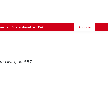
her
Sustentável
Pet
Anuncie
ma livre, do SBT,