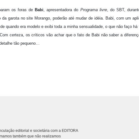
doaram os foras de
Babi
, apresentadora do
Programa livre
, do SBT, durant
o da garota no site Morango, poderão até mudar de idéia. Babi, com um apli
 de quando era modelo e exibi toda a minha sensualidade, o que não faço h
 Com certeza, os críticos vão achar que o fato de Babi não saber a diferenç
m detalhe tão pequeno…
culação editorial e societária com a EDITORA
rmamos também que não realizamos