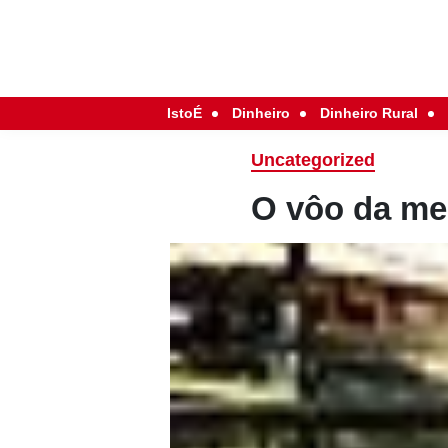
IstoÉ
Dinheiro
Dinheiro Rural
Uncategorized
O vôo da men