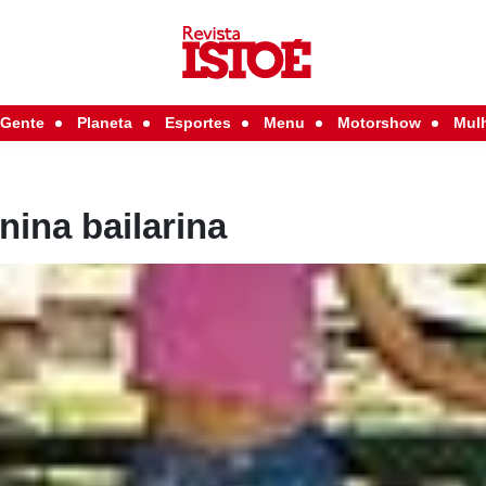
Gente
Planeta
Esportes
Menu
Motorshow
Mul
ina bailarina