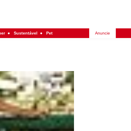
her
Sustentável
Pet
Anuncie