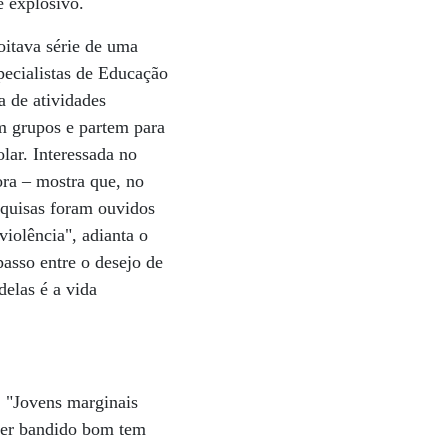
é explosivo.
oitava série de uma
pecialistas de Educação
a de atividades
em grupos e partem para
lar. Interessada no
ora – mostra que, no
squisas foram ouvidos
violência", adianta o
passo entre o desejo de
delas é a vida
. "Jovens marginais
ser bandido bom tem