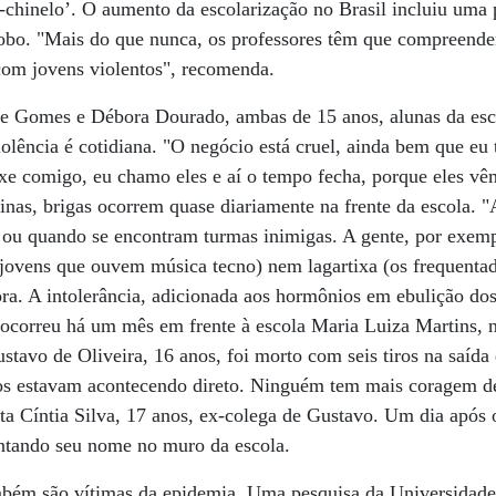
e-chinelo’. O aumento da escolarização no Brasil incluiu uma
cobo. "Mais do que nunca, os professores têm que compreende
com jovens violentos", recomenda.
ine Gomes e Débora Dourado, ambas de 15 anos, alunas da esc
violência é cotidiana. "O negócio está cruel, ainda bem que eu
xe comigo, eu chamo eles e aí o tempo fecha, porque eles vê
nas, brigas ocorrem quase diariamente na frente da escola. 
ou quando se encontram turmas inimigas. A gente, por exempl
 (jovens que ouvem música tecno) nem lagartixa (os frequentad
ra. A intolerância, adicionada aos hormônios em ebulição dos
 ocorreu há um mês em frente à escola Maria Luiza Martins, 
stavo de Oliveira, 16 anos, foi morto com seis tiros na saída
ios estavam acontecendo direto. Ninguém tem mais coragem de
nta Cíntia Silva, 17 anos, ex-colega de Gustavo. Um dia após o
tando seu nome no muro da escola.
mbém são vítimas da epidemia. Uma pesquisa da Universidade 