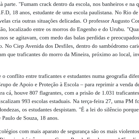
à parte. "Fumam crack dentro da escola, nos banheiros e na q
R.F.D, 18 anos, estudante de uma escola paulistana. No Rio de
elas cria outras situações delicadas. O professor Augusto Co
hão, localizado entre os morros do Engenho e do Urubu. "Qu
unos se agitavam, com medo das balas perdidas e preocupados
o. No Ciep Avenida dos Desfiles, dentro do sambódromo cario
tam que traficantes do morro da Mineira, próximo ao local, i
 o conflito entre traficantes e estudantes numa geografia dife
rupo de Apoio e Proteção à Escola – para reprimir a venda de
ra cá, houve 807 flagrantes, com a prisão de 1.031 traficantes
fiscalizam 993 escolas estaduais. Na terça-feira 27, uma PM fo
ondezas, os estudantes despistam. "É a lei do silêncio porque 
e Paulo de Souza, 18 anos.
colégios com mais aparato de segurança são os mais violento