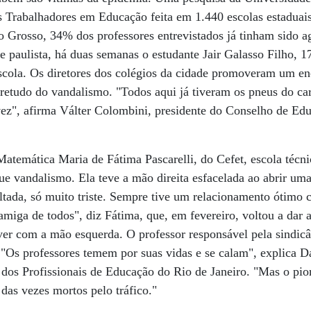
Trabalhadores em Educação feita em 1.440 escolas estaduais 
 Grosso, 34% dos professores entrevistados já tinham sido ag
e paulista, há duas semanas o estudante Jair Galasso Filho, 1
escola. Os diretores dos colégios da cidade promoveram um e
etudo do vandalismo. "Todos aqui já tiveram os pneus do car
z", afirma Válter Colombini, presidente do Conselho de Edu
Matemática Maria de Fátima Pascarelli, do Cefet, escola técni
ue vandalismo. Ela teve a mão direita esfacelada ao abrir um
ltada, só muito triste. Sempre tive um relacionamento ótimo
amiga de todos", diz Fátima, que, em fevereiro, voltou a dar 
ver com a mão esquerda. O professor responsável pela sindicâ
"Os professores temem por suas vidas e se calam", explica D
dos Profissionais de Educação do Rio de Janeiro. "Mas o pior
das vezes mortos pelo tráfico."