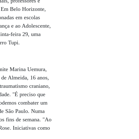
ais, professores e
. Em Belo Horizonte,
onadas em escolas
ança e ao Adolescente,
inta-feira 29, uma
rro Tupi.
admite Marina Uemura,
 de Almeida, 16 anos,
 traumatismo craniano,
dade. "É preciso que
e podemos combater um
 de São Paulo. Numa
 nos fins de semana. "Ao
 Rose. Iniciativas como