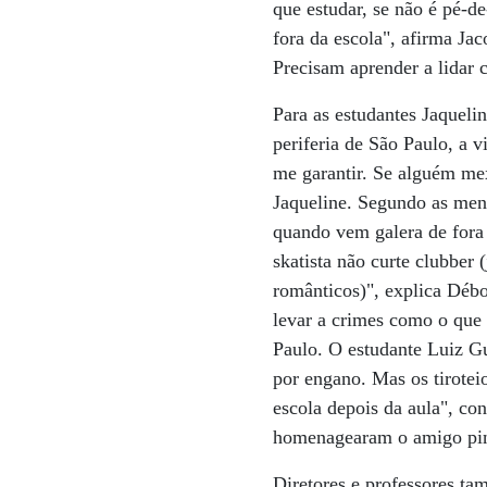
que estudar, se não é pé-d
fora da escola", afirma Ja
Precisam aprender a lidar 
Para as estudantes Jaquel
periferia de São Paulo, a 
me garantir. Se alguém me
Jaqueline. Segundo as meni
quando vem galera de fora 
skatista não curte clubber
românticos)", explica Débo
levar a crimes como o que
Paulo. O estudante Luiz Gu
por engano. Mas os tirote
escola depois da aula", co
homenagearam o amigo pin
Diretores e professores ta