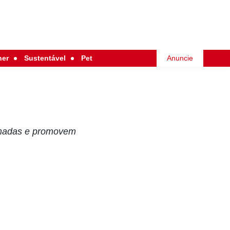
her
Sustentável
Pet
Anuncie
rmadas e promovem