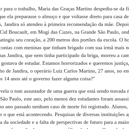
r para o trabalho, Maria das Graças Martins despediu-se da fi
ue ela preparasse o almoço e que voltasse direto para casa de
s, Jandira só atendeu à primeira recomendação da mãe. Depoi
 Cid Boucault, em Mogi das Cuzes, na Grande São Paulo, ond
s atingiu seu coração, a 200 metros dos portões da escola. O 
ar contas com meninas que tinham brigado com sua irmã mais n
mas Jandira, que nem tinha participado da briga, morreu a cam
ostava de estudar. Estamos horrorizados e queremos justiça, 
ho de Jandira, o operário Luiz Carlos Martins, 27 anos, no en
s 14 anos até o governo fazer alguma coisa?"
evela o tom assustador de uma guerra que está sendo travada n
São Paulo, este ano, pelo menos dez estudantes foram assass
 no ano passado nenhum caso de morte foi registrado. Alunos, 
r o que está acontecendo. Pesquisas de diversas instituições 
ia da sociedade e a falta de perspectivas de futuro para a maio