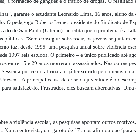
es, a formação de gangues e o tráfico de drogas. O resultado 
olhar", garante o estudante Leonardo Lima, 16 anos, aluno da 
ulo. O pedagogo Roberto Leme, presidente do Sindicato de Es
stado de São Paulo (Udemo), acredita que o problema é a falt
las públicas. "Sem conseguir sobressair, os jovens se juntam 
demo faz, desde 1995, uma pesquisa anual sobre violência esco
sde 1997 seis estudos. O primeiro – e único publicado até ag
iros entre 15 e 29 anos morreram assassinados. Nas outras pe
 "Sessenta por cento afirmaram já ter sofrido pelo menos uma 
 Unesco. "A principal causa da crise da juventude é o descom
para satisfazê-lo. Frustrados, eles buscam alternativas. Uma 
bre a violência escolar, as pesquisas apontam outros motivos
. Numa entrevista, um garoto de 17 anos afirmou que ‘para 