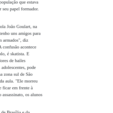
 população que estava
r seu papel formador.
ola João Goulart, na
 tenho uns amigos para
m armados", diz
"A confusão acontece
o, é skatista. E
ores de bailes
 adolescentes, pode
na zona sul de São
 da aula. "Ele morreu
 ficar em frente à
 assassinato, os alunos
de Brasília e da