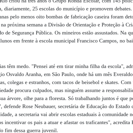
 Rio criou há três anos o Grupo Ronda Escolar, com 145 polici
m, diariamente, 25 escolas do município e promovem debates
anas pelo menos oito bombas de fabricação caseira foram det
 na próxima semana a Divisão de Orientação e Proteção à Cri
ado de Segurança Pública. Os mineiros estão assustados. Na qu
alunos em frente à escola municipal Francisco Campos, no bai
ias têm medo. "Pensei até em tirar minha filha da escola", 
io Osvaldo Aranha, em São Paulo, onde há um mês Everaldo
as, colegas e estranhos, com tacos de beisebol e skates. Com
ciedade procura culpados, mas ninguém assume a responsabili
ua árvore, olhe para a floresta. Só trabalhando juntos é qu
, defende Rose Neubauer, secretária de Educação do Estado
ilidade, a secretaria vai abrir escolas estaduais à comunidade
 incentivar os pais a atuar e afastar os traficantes", acredita
 fim dessa guerra juvenil.