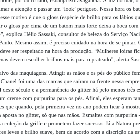
noite, por outro lado, esbanja extravagância. À luz do luar, o
amar a atenção e passar um ‘look’ perigoso. Nessa hora os b
sse motivo é que o gloss (espécie de brilho para os lábios q
ar o gloss por cima de um batom mais forte deixa a boca com 
e”, explica Hélio Sassaki, consultor de beleza do Serviço Na
Paulo. Mesmo assim, é preciso cuidado na hora de se pintar.
deve ser respeitado na hora da produção. “Mulheres loiras f
as devem escolher brilhos mais para o prateado”, alerta Sass
 alvo das maquiagens. Atingir as mãos e os pés do público f
 Chanel foi uma das marcas que saíram na frente nessa empre
l deste século e a permanência do glitter há pelo menos três e
um creme com purpurina para os pés. Afinal, eles esperam ta
es que quando, pela primeira vez no ano podem ficar à mostr
 aposta no glitter, só que nas mãos. Esmaltes com purpurina 
a coleção da griffe e prometem fazer sucesso. Já a Natura pre
es leves e brilho suave, bem de acordo com a discrição da es