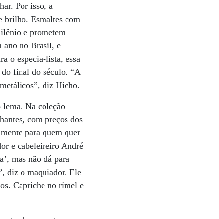
ar. Por isso, a
e brilho. Esmaltes com
 milênio e prometem
 ano no Brasil, e
a o especia-lista, essa
do final do século. “A
metálicos”, diz Hicho.
o lema. Na coleção
lhantes, com preços dos
palmente para quem quer
dor e cabeleireiro André
da’, mas não dá para
”, diz o maquiador. Ele
hos. Capriche no rímel e