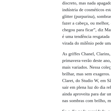
discreto, mas nada apagado.
indústria de cosméticos es
glitter (purpurina), sombr
fazer a cabeça, ou melhor,
chegou para ficar”, diz Ma
é uma tendência resgatada 
virada do milênio pede uma
As griffes Chanel, Clarin
primavera-verão deste ano
mais variados. Nessa coleç
brilhar, mas sem exageros. 
Claret, do Studio W, em São
sair em plena luz do dia r
ainda aproveita para dar um
nas sombras com brilho, ma