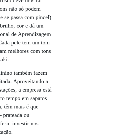
 rosto deve mostrar
atons não só podem
ue se passa com pincel)
brilho, cor e dá um
cional de Aprendizagem
 Cada pele tem um tom
icam melhores com tons
aki.
eminino também fazem
itada. Aproveitando a
stações, a empresa está
nto tempo em sapatos
a, têm mais é que
– prateada ou
feriu investir nos
tação.