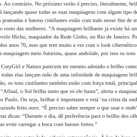
 Ao contrário. No próximo verão é preciso, literalmente, brilh
tá lançando quase todas as suas maquiagens com algum tipo d
as prateadas e batons cintilantes estão com tudo nesse fim de
 o rosto das mulheres. “A maquiagem brilhante já existe há um
rcelo Hicho, maquiador da Rede Globo, no Rio de Janeiro. Par
dos anos 70, mas que tem muito a ver com o look cibernético 
 maquiagem meio futurista, quase andróide, por isso os tons 
s, CotyGirl e Natura parecem ter mesmo adotado o brilho com
, todas elas lançam mão de uma infinidade de maquiagens bri
ão, os tons cintilantes também estão com força total, princi
“Afinal, o Sol brilha tanto que só ele basta”, alerta o maquia
 Paulo. Ou seja, brilhar é importante e está ‘na crista da on
eluzindo feito ouro. “É preciso saber sempre o que usar e onde
as dicas: “Durante o dia, dê preferência para o brilho dos ol
s evite carregar a boca com batons fortes.”