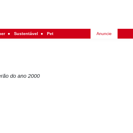
her
Sustentável
Pet
Anuncie
erão do ano 2000