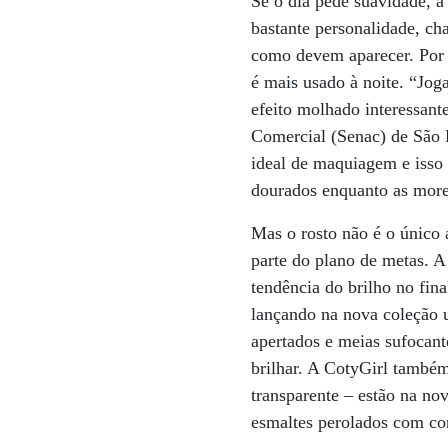
Se o dia pede suavidade, a 
bastante personalidade, ch
como devem aparecer. Por e
é mais usado à noite. “Jog
efeito molhado interessant
Comercial (Senac) de São 
ideal de maquiagem e isso 
dourados enquanto as moren
Mas o rosto não é o único
parte do plano de metas. A
tendência do brilho no fina
lançando na nova coleção 
apertados e meias sufocant
brilhar. A CotyGirl também
transparente – estão na nov
esmaltes perolados com cor