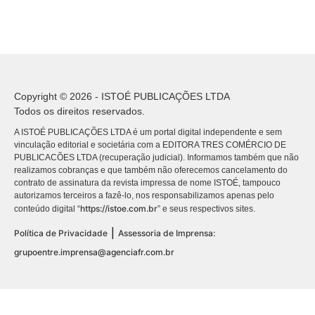
Copyright © 2026 - ISTOÉ PUBLICAÇÕES LTDA
Todos os direitos reservados.
A ISTOÉ PUBLICAÇÕES LTDA é um portal digital independente e sem
vinculação editorial e societária com a EDITORA TRES COMÉRCIO DE
PUBLICACÕES LTDA (recuperação judicial). Informamos também que não
realizamos cobranças e que também não oferecemos cancelamento do
contrato de assinatura da revista impressa de nome ISTOÉ, tampouco
autorizamos terceiros a fazê-lo, nos responsabilizamos apenas pelo
https://istoe.com.br
conteúdo digital “
” e seus respectivos sites.
|
Política de Privacidade
Assessoria de Imprensa:
grupoentre.imprensa@agenciafr.com.br