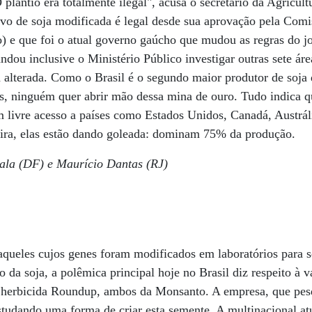
lantio era totalmente ilegal", acusa o secretário da Agricul
ivo de soja modificada é legal desde sua aprovação pela Com
 e que foi o atual governo gaúcho que mudou as regras do jo
dou inclusive o Ministério Público investigar outras sete áre
ja alterada. Como o Brasil é o segundo maior produtor de soj
s, ninguém quer abrir mão dessa mina de ouro. Tudo indica qu
m livre acesso a países como Estados Unidos, Canadá, Austrál
eira, elas estão dando goleada: dominam 75% da produção.
ala (DF) e Maurício Dantas (RJ)
aqueles cujos genes foram modificados em laboratórios para s
so da soja, a polêmica principal hoje no Brasil diz respeito à
te herbicida Roundup, ambos da Monsanto. A empresa, que pes
studando uma forma de criar esta semente. A multinacional a