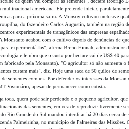
escolhe de quem vai comprar as sementes", declara Rodrigo L
 multinacional americana. Ele pretende iniciar, paralelamente 
nicas para a próxima safra. A Monsoy cultivou inclusive quat
roupilha, do fazendeiro Carlos Augustin, também na região 
centros experimentais de transgênicos das empresas espalhado
A Monsanto acabou com o cultivo depois de denúncias de que
s para experimentá-las", afirma Breno Hinnah, administrador
ecnologia e lembra que o custo por hectare cai de US$ 40 pa
 fabricado pela Monsanto). "O agricultor só não aumenta o 
entes custam mais", diz. Hoje uma saca de 50 quilos de seme
5 de sementes comuns. Por defender os interesses da Monsant
o MT Visionário, apesar de permanecer como cotista.
a toda, quem pode sair perdendo é o pequeno agricultor, que
ltinacionais das sementes, em vez de reproduzir livremente s
o do Rio Grande do Sul mandou interditar há 20 dias cerca de 
zenda Palmeirinha, no município de Palmeiras das Missões. O