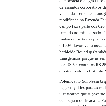
democracia e o agricultor 
de assuntos corporativos da
venda das sementes transgê
modificada na Fazenda Far
campo fazia parte dos 628 
fechado no mês passado. "
roubando parte das planta
é 100% favorável à nova t
herbicida Roundup (também
transgênicos porque as sem
por R$ 50, contra os R$ 2
direito a voto no Institut
Polêmica no Sul Nessa brig
pagar royalties para as mu
justificativa que o govern
com soja modificada na Fa