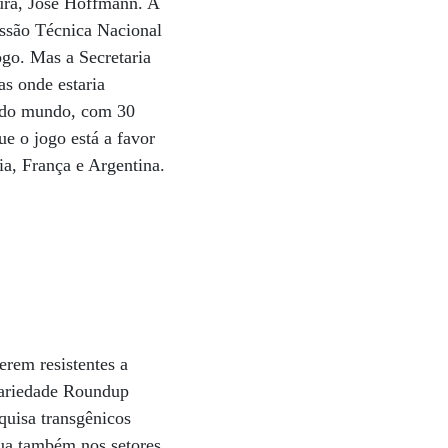
tura, José Hoffmann. A
issão Técnica Nacional
go. Mas a Secretaria
as onde estaria
a do mundo, com 30
e o jogo está a favor
ia, França e Argentina.
erem resistentes a
 variedade Roundup
quisa transgênicos
tua também nos setores