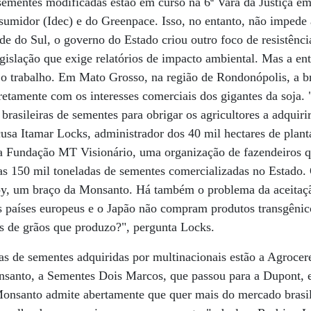
 sementes modificadas estão em curso na 6ª Vara da Justiça em 
sumidor (Idec) e do Greenpace. Isso, no entanto, não impede 
e do Sul, o governo do Estado criou outro foco de resistência
slação que exige relatórios de impacto ambiental. Mas a entr
o trabalho. Em Mato Grosso, na região de Rondonópolis, a br
etamente com os interesses comerciais dos gigantes da soja. 
rasileiras de sementes para obrigar os agricultores a adquiri
acusa Itamar Locks, administrador dos 40 mil hectares de plant
Fundação MT Visionário, uma organização de fazendeiros qu
as 150 mil toneladas de sementes comercializadas no Estado.
y, um braço da Monsanto. Há também o problema da aceitaçã
os países europeus e o Japão não compram produtos transgêni
s de grãos que produzo?", pergunta Locks.
ras de sementes adquiridas por multinacionais estão a Agrocere
santo, a Sementes Dois Marcos, que passou para a Dupont, 
onsanto admite abertamente que quer mais do mercado brasi