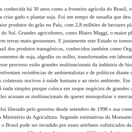
u conhecida há 30 anos como a fronteira agrícola do Brasil, 
 criar gado e plantar soja. Foi um tempo de ousadia que deu
aior produtor do grão no País, com 2,8 milhões de hectares pl
do Sul. Grandes agricultores, como Blairo Maggi, o maior pl
 terras mato-grossenses. E justamente este Estado se tornou
Brasil dos produtos transgênicos, conhecidos também como O
mentes de soja, algodão ou milho, transformadas em laborat
se processo estão grandes multinacionais da indústria de bi
nfrentam resistências de ambientalistas e de políticos diante 
os colaterais nocivos à saúde humana e ao meio ambiente. Em
á nada simples porque coloca em xeque negócios de grandes a
Eles acusam as multinacionais de querer monopolizar o mercad
 foi liberado pelo governo desde setembro de 1998 e sua com
o Ministério da Agricultura. Segundo estimativas da Monsanto
í, o Brasil pode ser invadido por esses artefatos sofisticados d