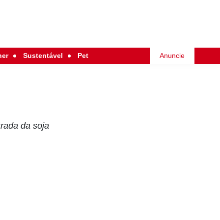
her
Sustentável
Pet
Anuncie
trada da soja