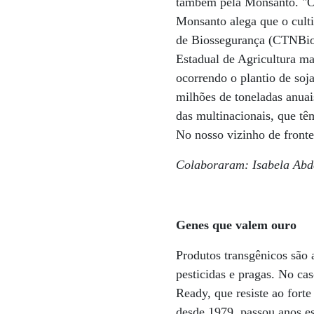
também pela Monsanto. "O p
Monsanto alega que o cult
de Biossegurança (CTNBio)
Estadual de Agricultura man
ocorrendo o plantio de so
milhões de toneladas anuai
das multinacionais, que tê
No nosso vizinho de front
Colaboraram: Isabela Abd
Genes que valem ouro
Produtos transgênicos são 
pesticidas e pragas. No ca
Ready, que resiste ao for
desde 1979, passou anos e