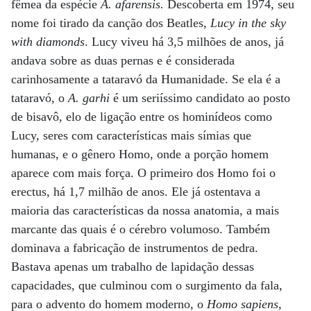
fêmea da espécie
A. afarensis.
Descoberta em 1974, seu
nome foi tirado da canção dos Beatles,
Lucy in the sky
with diamonds
. Lucy viveu há 3,5 milhões de anos, já
andava sobre as duas pernas e é considerada
carinhosamente a tataravó da Humanidade. Se ela é a
tataravó, o
A. garhi
é um seriíssimo candidato ao posto
de bisavô, elo de ligação entre os hominídeos como
Lucy, seres com características mais símias que
humanas, e o gênero Homo, onde a porção homem
aparece com mais força. O primeiro dos Homo foi o
erectus, há 1,7 milhão de anos. Ele já ostentava a
maioria das características da nossa anatomia, a mais
marcante das quais é o cérebro volumoso. Também
dominava a fabricação de instrumentos de pedra.
Bastava apenas um trabalho de lapidação dessas
capacidades, que culminou com o surgimento da fala,
para o advento do homem moderno, o
Homo sapiens
,