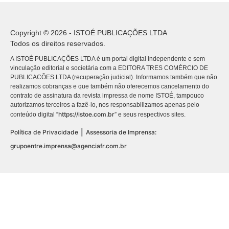
Copyright © 2026 - ISTOÉ PUBLICAÇÕES LTDA
Todos os direitos reservados.
A ISTOÉ PUBLICAÇÕES LTDA é um portal digital independente e sem
vinculação editorial e societária com a EDITORA TRES COMÉRCIO DE
PUBLICACÕES LTDA (recuperação judicial). Informamos também que não
realizamos cobranças e que também não oferecemos cancelamento do
contrato de assinatura da revista impressa de nome ISTOÉ, tampouco
autorizamos terceiros a fazê-lo, nos responsabilizamos apenas pelo
https://istoe.com.br
conteúdo digital “
” e seus respectivos sites.
|
Política de Privacidade
Assessoria de Imprensa:
grupoentre.imprensa@agenciafr.com.br