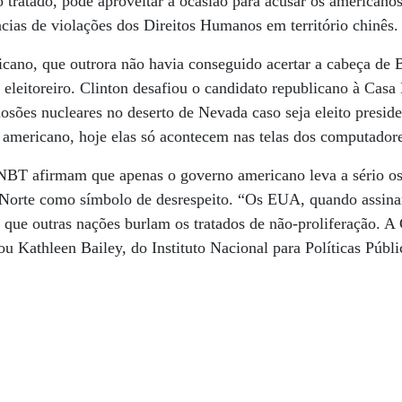
tratado, pode aproveitar a ocasião para acusar os americanos
ncias de violações dos Direitos Humanos em território chinês.
cano, que outrora não havia conseguido acertar a cabeça de 
eleitoreiro. Clinton desafiou o candidato republicano à Cas
plosões nucleares no deserto de Nevada caso seja eleito presi
o americano, hoje elas só acontecem nas telas dos computador
NBT afirmam que apenas o governo americano leva a sério os 
 Norte como símbolo de desrespeito. “Os EUA, quando assina
ue outras nações burlam os tratados de não-proliferação. A 
u Kathleen Bailey, do Instituto Nacional para Políticas Públi