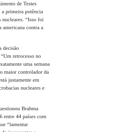
nimento de Testes
 a primeira potência
 nucleares. “Isso foi
a americana contra a
a decisão
 “Um retrocesso no
 exatamente uma semana
o maior controlador da
 está justamente em
crobacias nucleares e
 questionou Brahma
6 entre 44 países com
sse “lamentar