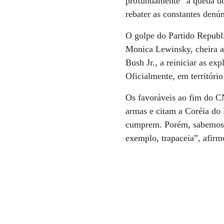
profundamente” a queda do 
rebater as constantes denú
O golpe do Partido Republi
Monica Lewinsky, cheira a 
Bush Jr., a reiniciar as ex
Oficialmente, em territóri
Os favoráveis ao fim do C
armas e citam a Coréia do
cumprem. Porém, sabemos q
exemplo, trapaceia”, afirmo