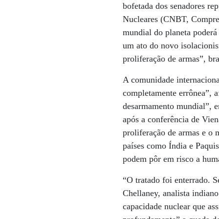
bofetada dos senadores rep
Nucleares (CNBT, Comprehe
mundial do planeta poderá r
um ato do novo isolacioni
proliferação de armas”, br
A comunidade internaciona
completamente errônea”, a
desarmamento mundial”, en
após a conferência de Vie
proliferação de armas e o m
países como Índia e Paquist
podem pôr em risco a hum
“O tratado foi enterrado. 
Chellaney, analista indian
capacidade nuclear que ass