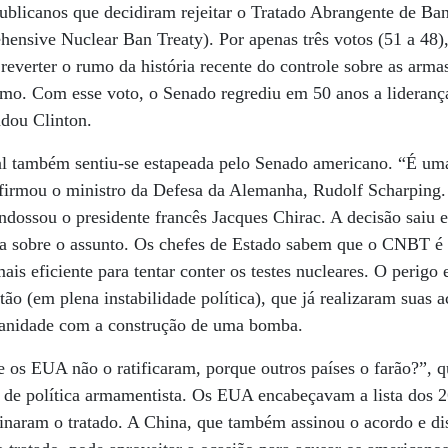
ublicanos que decidiram rejeitar o Tratado Abrangente de Ba
nsive Nuclear Ban Treaty). Por apenas três votos (51 a 48),
everter o rumo da história recente do controle sobre as armas
smo. Com esse voto, o Senado regrediu em 50 anos a lideranç
adou Clinton.
l também sentiu-se estapeada pelo Senado americano. “É um
firmou o ministro da Defesa da Alemanha, Rudolf Scharping.
dossou o presidente francês Jacques Chirac. A decisão saiu
na sobre o assunto. Os chefes de Estado sabem que o CNBT é 
ais eficiente para tentar conter os testes nucleares. O perigo
ão (em plena instabilidade política), que já realizaram suas a
anidade com a construção de uma bomba.
Se os EUA não o ratificaram, porque outros países o farão?”,
o de política armamentista. Os EUA encabeçavam a lista dos 2
inaram o tratado. A China, que também assinou o acordo e di