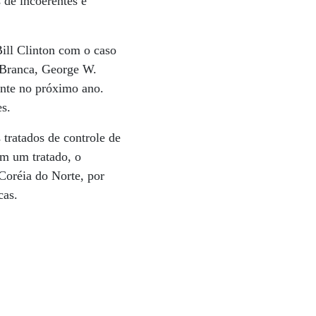
 de incoerentes e
Bill Clinton com o caso
a Branca, George W.
dente no próximo ano.
es.
tratados de controle de
m um tratado, o
Coréia do Norte, por
cas.