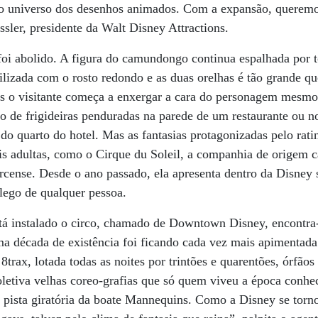
o universo dos desenhos animados. Com a expansão, queremo
ssler, presidente da Walt Disney Attractions.
foi abolido. A figura do camundongo continua espalhada por t
lizada com o rosto redondo e as duas orelhas é tão grande q
s o visitante começa a enxergar a cara do personagem mesmo 
 de frigideiras penduradas na parede de um restaurante ou 
s do quarto do hotel. Mas as fantasias protagonizadas pelo rat
s adultas, como o Cirque du Soleil, a companhia de origem 
ircense. Desde o ano passado, ela apresenta dentro da Disney
ôlego de qualquer pessoa.
 instalado o circo, chamado de Downtown Disney, encontra-s
ma década de existência foi ficando cada vez mais apimentada.
8trax, lotada todas as noites por trintões e quarentões, órfãos
etiva velhas coreo-grafias que só quem viveu a época conhec
a pista giratória da boate Mannequins. Como a Disney se torn