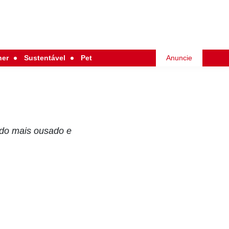
her
Sustentável
Pet
Anuncie
ado mais ousado e