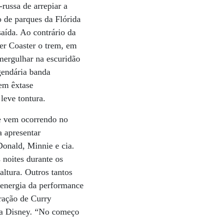
ussa de arrepiar a
o de parques da Flórida
aída. Ao contrário da
ler Coaster o trem, em
mergulhar na escuridão
gendária banda
 em êxtase
leve tontura.
ue vem ocorrendo no
a apresentar
Donald, Minnie e cia.
 noites durante os
ltura. Outros tantos
 energia da performance
aração de Curry
 da Disney. “No começo