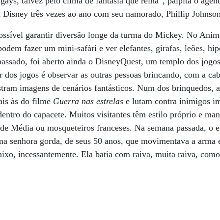
gays, talvez pelo clima de fantasia que reina”, palpita o agen
 à Disney três vezes ao ano com seu namorado, Phillip Johns
ossível garantir diversão longe da turma do Mickey. No Ani
podem fazer um mini-safári e ver elefantes, girafas, leões, h
assado, foi aberto ainda o DisneyQuest, um templo dos jogos
r dos jogos é observar as outras pessoas brincando, com a ca
tram imagens de cenários fantásticos. Num dos brinquedos, 
ais às do filme
Guerra nas estrelas
e lutam contra inimigos i
entro do capacete. Muitos visitantes têm estilo próprio e m
ade Média ou mosqueteiros franceses. Na semana passada, o e
 uma senhora gorda, de seus 50 anos, que movimentava a arma
baixo, incessantemente. Ela batia com raiva, muita raiva, co