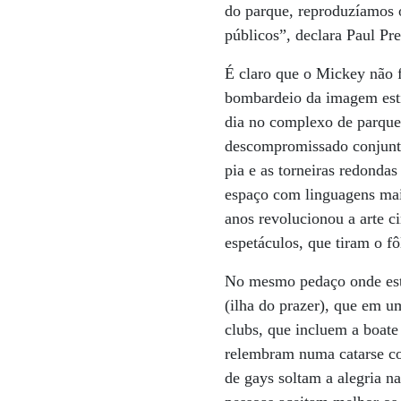
do parque, reproduzíamos 
públicos”, declara Paul Pre
É claro que o Mickey não 
bombardeio da imagem esti
dia no complexo de parque
descompromissado conjunto
pia e as torneiras redonda
espaço com linguagens mai
anos revolucionou a arte c
espetáculos, que tiram o f
No mesmo pedaço onde está
(ilha do prazer), que em u
clubs, que incluem a boate 
relembram numa catarse col
de gays soltam a alegria n