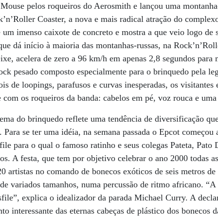
Mouse pelos roqueiros do Aerosmith e lançou uma montanha-r
k’n’Roller Coaster, a nova e mais radical atração do complex
e um imenso caixote de concreto e mostra a que veio logo de s
a que dá início à maioria das montanhas-russas, na Rock’n’Rol
ixe, acelera de zero a 96 km/h em apenas 2,8 segundos para 
rock pesado composto especialmente para o brinquedo pela le
s de loopings, parafusos e curvas inesperadas, os visitantes
com os roqueiros da banda: cabelos em pé, voz rouca e uma 
ema do brinquedo reflete uma tendência de diversificação q
. Para se ter uma idéia, na semana passada o Epcot começou 
ile para o qual o famoso ratinho e seus colegas Pateta, Pato 
s. A festa, que tem por objetivo celebrar o ano 2000 todas as
0 artistas no comando de bonecos exóticos de seis metros de a
de variados tamanhos, numa percussão de ritmo africano. “A
file”, explica o idealizador da parada Michael Curry. A decl
to interessante das eternas cabeças de plástico dos bonecos