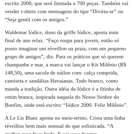
escrito 2000, que será limitada a 700 peças. Também vai
vender t-shirts com mensagens do tipo “Divirta-se” ou
“Seja gentil com os amigos.”
Waldemar Iódice, dono da griffe Iódice, aposta num
final de ano relax. “Faço roupa para jovem, então só
posso imaginar um réveillon na praia, com um pequeno
grupo de amigos”, diz. Para os práticos que só querem
champanhe e mar, a marca vai lançar o Kit Milênio (R$
148,50), uma sacola de náilon com: calça comprida,
camiseta e sandálias Havaianas. Tudo branco, como
manda a tradição. Outra idéia da Iódice é a fitinha de
cetim branca, inspirada naquela do Nosso Senhor do
Bonfim, onde está escrito: “Iódice 2000. Feliz Milênio”.
A Le Lis Blanc aposta no meio-termo. Criou uma linha
réveillon bem mais sensual do que sofisticada. “A