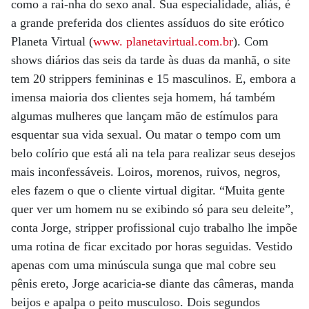
como a rai-nha do sexo anal. Sua especialidade, aliás, é
a grande preferida dos clientes assíduos do site erótico
Planeta Virtual (
www. planetavirtual.com.br
). Com
shows diários das seis da tarde às duas da manhã, o site
tem 20 strippers femininas e 15 masculinos. E, embora a
imensa maioria dos clientes seja homem, há também
algumas mulheres que lançam mão de estímulos para
esquentar sua vida sexual. Ou matar o tempo com um
belo colírio que está ali na tela para realizar seus desejos
mais inconfessáveis. Loiros, morenos, ruivos, negros,
eles fazem o que o cliente virtual digitar. “Muita gente
quer ver um homem nu se exibindo só para seu deleite”,
conta Jorge, stripper profissional cujo trabalho lhe impõe
uma rotina de ficar excitado por horas seguidas. Vestido
apenas com uma minúscula sunga que mal cobre seu
pênis ereto, Jorge acaricia-se diante das câmeras, manda
beijos e apalpa o peito musculoso. Dois segundos