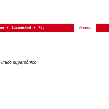
her
Sustentável
Pet
Anuncie
 único supersônico