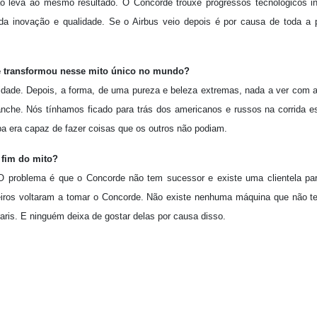
ão leva ao mesmo resultado. O Concorde trouxe progressos tecnológicos i
a inovação e qualidade. Se o Airbus veio depois é por causa de toda a pe
e transformou nesse mito único no mundo?
cidade. Depois, a forma, de uma pureza e beleza extremas, nada a ver com
anche. Nós tínhamos ficado para trás dos americanos e russos na corrida e
a era capaz de fazer coisas que os outros não podiam.
 fim do mito?
. O problema é que o Concorde não tem sucessor e existe uma clientela par
eiros voltaram a tomar o Concorde. Não existe nenhuma máquina que não t
is. E ninguém deixa de gostar delas por causa disso.