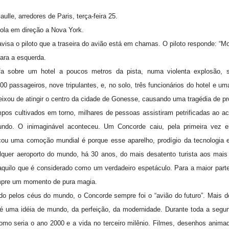
lle, arredores de Paris, terça-feira 25.
la em direção a Nova York.
 avisa o piloto que a traseira do avião está em chamas. O piloto responde: “M
ara a esquerda.
 sobre um hotel a poucos metros da pista, numa violenta explosão, s
 passageiros, nove tripulantes, e, no solo, três funcionários do hotel e um
ixou de atingir o centro da cidade de Gonesse, causando uma tragédia de pro
pos cultivados em torno, milhares de pessoas assistiram petrificadas ao a
ndo. O inimaginável aconteceu. Um Concorde caiu, pela primeira vez
cou uma comoção mundial é porque esse aparelho, prodígio da tecnologia 
quer aeroporto do mundo, há 30 anos, do mais desatento turista aos mai
 aquilo que é considerado como um verdadeiro espetáculo. Para a maior part
empre um momento de pura magia.
do pelos céus do mundo, o Concorde sempre foi o “avião do futuro”. Mais d
é uma idéia de mundo, da perfeição, da modernidade. Durante toda a seg
o seria o ano 2000 e a vida no terceiro milênio. Filmes, desenhos animad