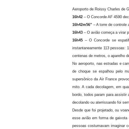
Aeroporto de Roissy Charles de Gau
16h42
– O Concorde AF 4590 deco
16h42m56”
– A torre de controle
16h43
– O avião começa a virar p
16h45
– O Concorde se espatifa
instantaneamente 113 pessoas: 100
centenas de metros, o aparelho de
No aeroporto, nas estradas e cam
de choque se espalhou pelo mu
supersônico da Air France provo
mito. A cada decolagem, em qual
bordo, todos param para assistir
decolando ou aterrissando foi s
Desde que foi projetado, ou voan
esse avião em forma de gaivota 
pessoas costumavam imaginar com