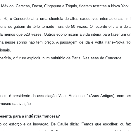
, México, Caracas, Dacar, Cingapura e Tóquio, ficaram restritas a Nova York.
 70, o Concorde atrai uma clientela de altos executivos internacionais, mil
uns se gabam de tê-lo tomado mais de 50 vezes. O recorde oficial é do 
da menos que 528 vezes. Outros economizam a vida inteira para fazer um ú
ona nesse sonho não tem preço. A passagem de ida e volta Paris–Nova Yor
ionais.
perícia, o futuro explodiu num subúrbio de Paris. Nas asas do Concorde.
”
nos, é presidente da associação “Ailes Anciennes” (Asas Antigas), com se
 museu da aviação.
senta para a indústria francesa?
o do esforço e da inovação. De Gaulle dizia: “Temos que escolher: ou f