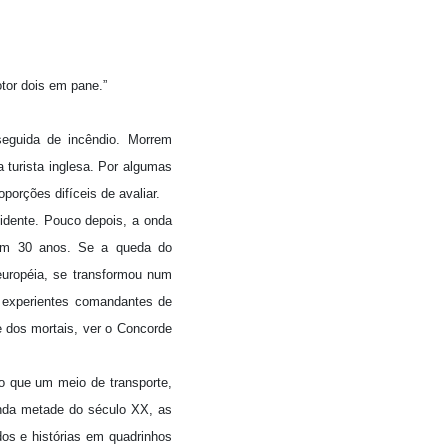
otor dois em pane.”
eguida de incêndio. Morrem
a turista inglesa. Por algumas
porções difíceis de avaliar.
cidente. Pouco depois, a onda
 em 30 anos. Se a queda do
européia, se transformou num
s experientes comandantes de
e dos mortais, ver o Concorde
o que um meio de transporte,
unda metade do século XX, as
os e histórias em quadrinhos