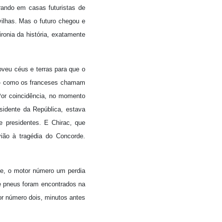
ando em casas futuristas de
vilhas. Mas o futuro chegou e
ronia da história, exatamente
oveu céus e terras para que o
n” – como os franceses chamam
Por coincidência, no momento
sidente da República, estava
e presidentes. E Chirac, que
ião à tragédia do Concorde.
ne, o motor número um perdia
de pneus foram encontrados na
or número dois, minutos antes