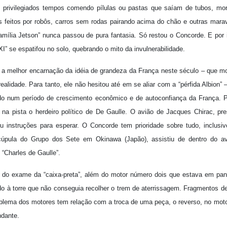
 privilegiados tempos comendo pílulas ou pastas que saíam de tubos, mor
s feitos por robôs, carros sem rodas pairando acima do chão e outras mara
amília Jetson” nunca passou de pura fantasia. Só restou o Concorde. E por i
I” se espatifou no solo, quebrando o mito da invulnerabilidade.
– a melhor encarnação da idéia de grandeza da França neste século – que m
realidade. Para tanto, ele não hesitou até em se aliar com a “pérfida Albio
ruído num período de crescimento econômico e de autoconfiança da França. 
na pista o herdeiro político de De Gaulle. O avião de Jacques Chirac, pre
u instruções para esperar. O Concorde tem prioridade sobre tudo, inclusiv
cúpula do Grupo dos Sete em Okinawa (Japão), assistiu de dentro do av
“Charles de Gaulle”.
 do exame da “caixa-preta”, além do motor número dois que estava em pa
ado à torre que não conseguia recolher o trem de aterrissagem. Fragmentos 
oblema dos motores tem relação com a troca de uma peça, o reverso, no mot
ndante.