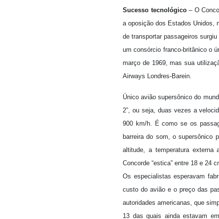
Sucesso tecnológico
– O Concor
a oposição dos Estados Unidos, m
de transportar passageiros surgiu
um consórcio franco-britânico o ún
março de 1969, mas sua utilizaçã
Airways Londres-Barein.
Único avião supersônico do mundo
2”, ou seja, duas vezes a veloc
900 km/h. É como se os passage
barreira do som, o supersônico 
altitude, a temperatura externa
Concorde “estica” entre 18 e 24 c
Os especialistas esperavam fabr
custo do avião e o preço das pas
autoridades americanas, que sim
13 das quais ainda estavam em 