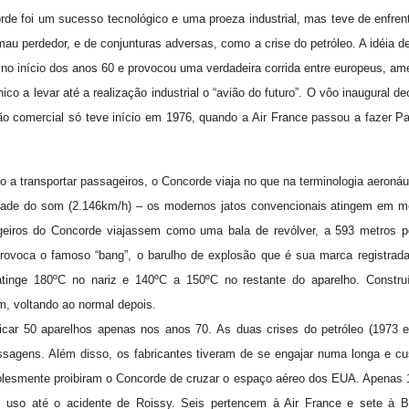
de foi um sucesso tecnológico e uma proeza industrial, mas teve de enfren
au perdedor, e de conjunturas adversas, como a crise do petróleo. A idéia 
 no início dos anos 60 e provocou uma verdadeira corrida entre europeus, am
ico a levar até a realização industrial o “avião do futuro”. O vôo inaugural d
o comercial só teve início em 1976, quando a Air France passou a fazer Par
 a transportar passageiros, o Concorde viaja no que na terminologia aeron
idade do som (2.146km/h) – os modernos jatos convencionais atingem em 
iros do Concorde viajassem como uma bala de revólver, a 593 metros po
provoca o famoso “bang”, o barulho de explosão que é sua marca registrada
 atinge 180ºC no nariz e 140ºC a 150ºC no restante do aparelho. Construí
m, voltando ao normal depois.
icar 50 aparelhos apenas nos anos 70. As duas crises do petróleo (1973 e 
sagens. Além disso, os fabricantes tiveram de se engajar numa longa e cus
plesmente proibiram o Concorde de cruzar o espaço aéreo dos EUA. Apenas 1
uso até o acidente de Roissy. Seis pertencem à Air France e sete à Bri