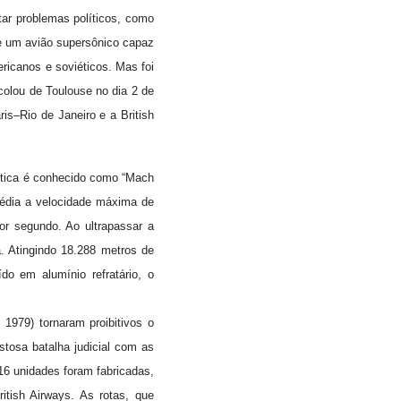
tar problemas políticos, como
de um avião supersônico capaz
ericanos e soviéticos. Mas foi
ecolou de Toulouse no dia 2 de
is–Rio de Janeiro e a British
áutica é conhecido como “Mach
média a velocidade máxima de
r segundo. Ao ultrapassar a
. Atingindo 18.288 metros de
do em alumínio refratário, o
1979) tornaram proibitivos o
tosa batalha judicial com as
6 unidades foram fabricadas,
tish Airways. As rotas, que