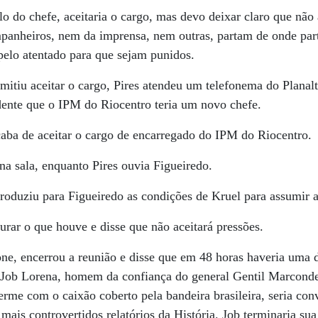
 do chefe, aceitaria o cargo, mas devo deixar claro que não a
panheiros, nem da imprensa, nem outras, partam de onde par
pelo atentado para que sejam punidos.
itiu aceitar o cargo, Pires atendeu um telefonema do Planalt
ente que o IPM do Riocentro teria um novo chefe.
caba de aceitar o cargo de encarregado do IPM do Riocentro.
na sala, enquanto Pires ouvia Figueiredo.
roduziu para Figueiredo as condições de Kruel para assumir 
urar o que houve e disse que não aceitará pressões.
fone, encerrou a reunião e disse que em 48 horas haveria uma 
l Job Lorena, homem da confiança do general Gentil Marconde
erme com o caixão coberto pela bandeira brasileira, seria con
mais controvertidos relatórios da História. Job terminaria sua