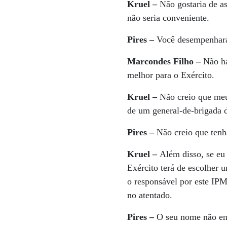
Kruel
–
Não gostaria de a
não seria conveniente.
Pires
–
Você desempenhará
Marcondes Filho
–
Não ha
melhor para o Exército.
Kruel
–
Não creio que meu
de um general-de-brigada d
Pires
–
Não creio que ten
Kruel
–
Além disso, se eu
Exército terá de escolher 
o responsável por este IPM.
no atentado.
Pires
–
O seu nome não env