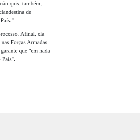
 não quis, também,
clandestina de
 País."
rocesso. Afinal, ela
ão nas Forças Armadas
, garante que "em nada
 País".