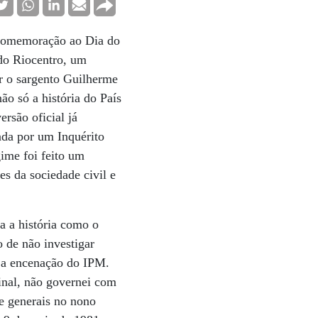
 comemoração ao Dia do
 do Riocentro, um
r o sargento Guilherme
o só a história do País
rsão oficial já
ada por um Inquérito
gime foi feito um
es da sociedade civil e
a a história como o
 de não investigar
 a encenação do IPM.
inal, não governei com
de generais no nono