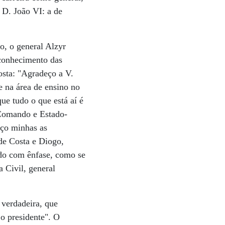
 D. João VI: a de
o, o general Alzyr
 conhecimento das
osta: "Agradeço a V.
e na área de ensino no
ue tudo o que está aí é
 Comando e Estado-
aço minhas as
de Costa e Diogo,
ido com ênfase, como se
a Civil, general
 verdadeira, que
 o presidente". O