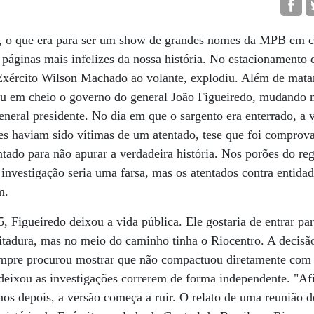
81, o que era para ser um show de grandes nomes da MPB em
páginas mais infelizes da nossa história. No estacionamento
Exército Wilson Machado ao volante, explodiu. Além de mata
u em cheio o governo do general João Figueiredo, mudando nã
eral presidente. No dia em que o sargento era enterrado, a ve
es haviam sido vítimas de um atentado, tese que foi comprov
ntado para não apurar a verdadeira história. Nos porões do re
investigação seria uma farsa, mas os atentados contra entidad
m.
 Figueiredo deixou a vida pública. Ele gostaria de entrar par
tadura, mas no meio do caminho tinha o Riocentro. A decisão
empre procurou mostrar que não compactuou diretamente com
deixou as investigações correrem de forma independente. "Af
anos depois, a versão começa a ruir. O relato de uma reunião 