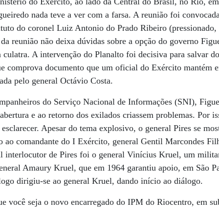
nistério do Exército, ao lado da Central do Brasil, no Rio, e
gueiredo nada teve a ver com a farsa. A reunião foi convocad
tituto do coronel Luiz Antonio do Prado Ribeiro (pressionado, 
 da reunião não deixa dúvidas sobre a opção do governo Figu
la culatra. A intervenção do Planalto foi decisiva para salvar 
que comprova documento que um oficial do Exército mantém 
ada pelo general Octávio Costa.
ompanheiros do Serviço Nacional de Informações (SNI), Figue
abertura e ao retorno dos exilados criassem problemas. Por iss
esclarecer. Apesar do tema explosivo, o general Pires se mos
 ao comandante do I Exército, general Gentil Marcondes Filh
l interlocutor de Pires foi o general Vinícius Kruel, um milit
 general Amaury Kruel, que em 1964 garantiu apoio, em São 
logo dirigiu-se ao general Kruel, dando início ao diálogo.
e você seja o novo encarregado do IPM do Riocentro, em sub