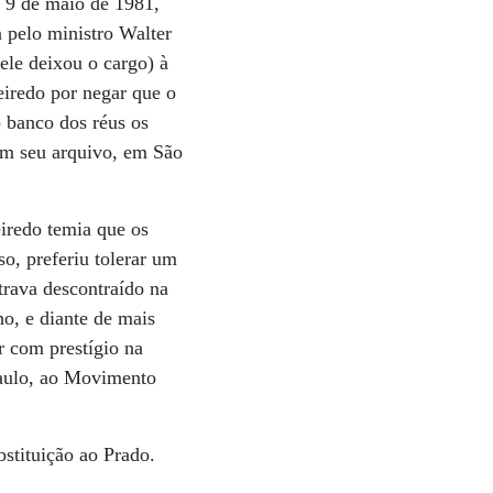
m 9 de maio de 1981,
a pelo ministro Walter
ele deixou o cargo) à
eiredo por negar que o
do banco dos réus os
em seu arquivo, em São
iredo temia que os
o, preferiu tolerar um
trava descontraído na
o, e diante de mais
ar com prestígio na
Paulo, ao Movimento
stituição ao Prado.