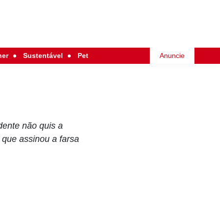
her
Sustentável
Pet
Anuncie
dente não quis a
 que assinou a farsa