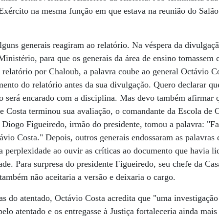
 Exército na mesma função em que estava na reunião do Salão
lguns generais reagiram ao relatório. Na véspera da divulgaçã
inistério, para que os generais da área de ensino tomassem
relatório por Chaloub, a palavra coube ao general Octávio C
ento do relatório antes da sua divulgação. Quero declarar qu
rio será encarado com a disciplina. Mas devo também afirmar q
 Costa terminou sua avaliação, o comandante da Escola de
 Diogo Figueiredo, irmão do presidente, tomou a palavra: "F
ávio Costa." Depois, outros generais endossaram as palavras 
 perplexidade ao ouvir as críticas ao documento que havia l
ade. Para surpresa do presidente Figueiredo, seu chefe da Cas
também não aceitaria a versão e deixaria o cargo.
s do atentado, Octávio Costa acredita que "uma investigação
elo atentado e os entregasse à Justiça fortaleceria ainda mais