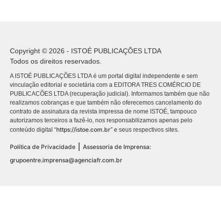
Copyright © 2026 - ISTOÉ PUBLICAÇÕES LTDA
Todos os direitos reservados.
A ISTOÉ PUBLICAÇÕES LTDA é um portal digital independente e sem
vinculação editorial e societária com a EDITORA TRES COMÉRCIO DE
PUBLICACÕES LTDA (recuperação judicial). Informamos também que não
realizamos cobranças e que também não oferecemos cancelamento do
contrato de assinatura da revista impressa de nome ISTOÉ, tampouco
autorizamos terceiros a fazê-lo, nos responsabilizamos apenas pelo
https://istoe.com.br
conteúdo digital “
” e seus respectivos sites.
|
Política de Privacidade
Assessoria de Imprensa:
grupoentre.imprensa@agenciafr.com.br