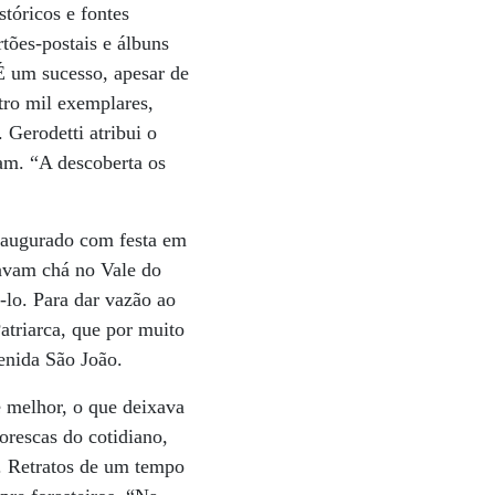
tóricos e fontes
tões-postais e álbuns
É um sucesso, apesar de
atro mil exemplares,
 Gerodetti atribui o
ram. “A descoberta os
inaugurado com festa em
avam chá no Vale do
-lo. Para dar vazão ao
atriarca, que por muito
enida São João.
e melhor, o que deixava
orescas do cotidiano,
s. Retratos de um tempo