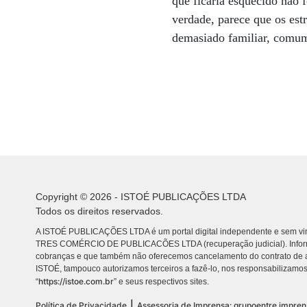
que ficaria esquecido não 
verdade, parece que os est
demasiado familiar, comum
Copyright © 2026 - ISTOÉ PUBLICAÇÕES LTDA
Todos os direitos reservados.
A ISTOÉ PUBLICAÇÕES LTDA é um portal digital independente e sem vin
TRES COMÉRCIO DE PUBLICACÕES LTDA (recuperação judicial). Info
cobranças e que também não oferecemos cancelamento do contrato de a
ISTOÉ, tampouco autorizamos terceiros a fazê-lo, nos responsabilizamos
https://istoe.com.br
“
” e seus respectivos sites.
|
Política de Privacidade
Assessoria de Imprensa: grupoentre.impre