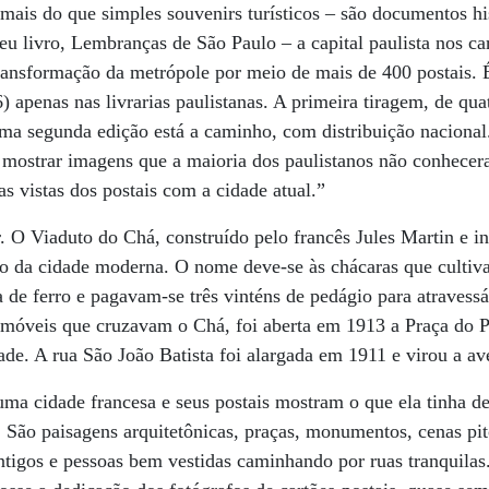
mais do que simples souvenirs turísticos – são documentos his
eu livro, Lembranças de São Paulo – a capital paulista nos car
transformação da metrópole por meio de mais de 400 postais. 
) apenas nas livrarias paulistanas. A primeira tiragem, de qu
ma segunda edição está a caminho, com distribuição nacional.
e mostrar imagens que a maioria dos paulistanos não conhece
s vistas dos postais com a cidade atual.”
. O Viaduto do Chá, construído pelo francês Jules Martin e 
o da cidade moderna. O nome deve-se às chácaras que cultiv
de ferro e pagavam-se três vinténs de pedágio para atravessá
tomóveis que cruzavam o Chá, foi aberta em 1913 a Praça do P
ade. A rua São João Batista foi alargada em 1911 e virou a av
ma cidade francesa e seus postais mostram o que ela tinha d
. São paisagens arquitetônicas, praças, monumentos, cenas pit
antigos e pessoas bem vestidas caminhando por ruas tranquila