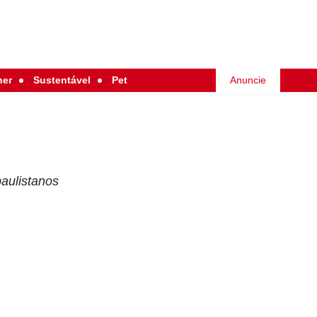
her
Sustentável
Pet
Anuncie
paulistanos