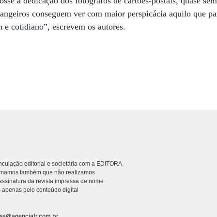
fosse a dedicação dos fotógrafos de cartões-postais, quase sem
rangeiros conseguem ver com maior perspicácia aquilo que pa
 e cotidiano”, escrevem os autores.
culação editorial e societária com a EDITORA
rmamos também que não realizamos
ssinatura da revista impressa de nome
 apenas pelo conteúdo digital
nsa@agenciafr.com.br