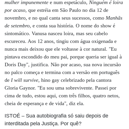
mulher impunemente
e num espetáculo,
Ninguém é loira
por acaso
, que estréia em São Paulo no dia 12 de
novembro, e no qual canta seus sucessos, como
Manhãs
de setembro,
e conta sua história. O nome do show é
sintomático. Vanusa nasceu loira, mas seu cabelo
escureceu. Aos 12 anos, tingiu com água oxigenada e
nunca mais deixou que ele voltasse à cor natural. "Eu
pintava escondido do meu pai, porque queria ser igual à
Doris Day", justifica. Não por acaso, sua nova incursão
no palco começa e termina com a versão em português
de
I will survive
, hino gay
celebrizado pela cantora
Gloria Gaynor. "Eu sou uma sobrevivente. Passei por
cima de tudo, estou aqui, com três filhos, quatro netos,
cheia de esperança e de vida", diz ela.
ISTOÉ
– Sua autobiografia só saiu depois de
interditada pela Justiça. Por quê?