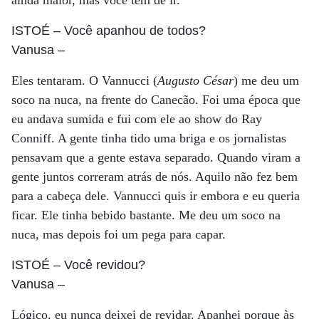
ainda maior, mas você tem de ir.
ISTOÉ
– Você apanhou de todos?
Vanusa
–
Eles tentaram. O Vannucci (
Augusto César
) me deu um
soco na nuca, na frente do Canecão. Foi uma época que
eu andava sumida e fui com ele ao show do Ray
Conniff. A gente tinha tido uma briga e os jornalistas
pensavam que a gente estava separado. Quando viram a
gente juntos correram atrás de nós. Aquilo não fez bem
para a cabeça dele. Vannucci quis ir embora e eu queria
ficar. Ele tinha bebido bastante. Me deu um soco na
nuca, mas depois foi um pega para capar.
ISTOÉ
– Você revidou?
Vanusa
–
Lógico, eu nunca deixei de revidar. Apanhei porque às