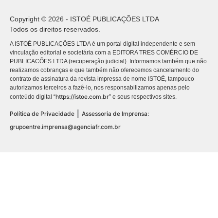
Copyright © 2026 - ISTOÉ PUBLICAÇÕES LTDA
Todos os direitos reservados.
A ISTOÉ PUBLICAÇÕES LTDA é um portal digital independente e sem
vinculação editorial e societária com a EDITORA TRES COMÉRCIO DE
PUBLICACÕES LTDA (recuperação judicial). Informamos também que não
realizamos cobranças e que também não oferecemos cancelamento do
contrato de assinatura da revista impressa de nome ISTOÉ, tampouco
autorizamos terceiros a fazê-lo, nos responsabilizamos apenas pelo
https://istoe.com.br
conteúdo digital “
” e seus respectivos sites.
|
Política de Privacidade
Assessoria de Imprensa:
grupoentre.imprensa@agenciafr.com.br