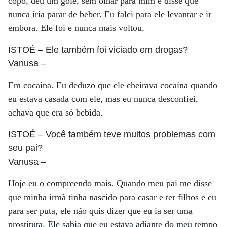
copo, deu um gole, sem olhar para mim e disse que
nunca iria parar de beber. Eu falei para ele levantar e ir
embora. Ele foi e nunca mais voltou.
ISTOÉ
– Ele também foi viciado em drogas?
Vanusa
–
Em cocaína. Eu deduzo que ele cheirava cocaína quando
eu estava casada com ele, mas eu nunca desconfiei,
achava que era só bebida.
ISTOÉ
– Você também teve muitos problemas com
seu pai?
Vanusa
–
Hoje eu o compreendo mais. Quando meu pai me disse
que minha irmã tinha nascido para casar e ter filhos e eu
para ser puta, ele não quis dizer que eu ia ser uma
prostituta. Ele sabia que eu estava adiante do meu tempo