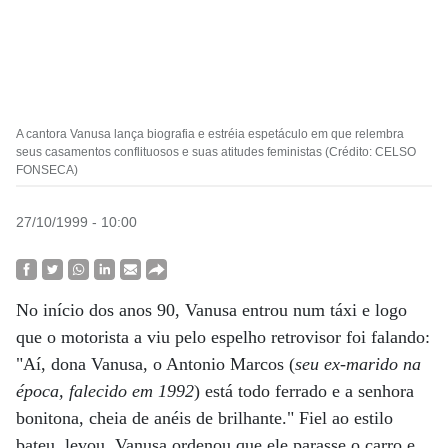
A cantora Vanusa lança biografia e estréia espetáculo em que relembra
seus casamentos conflituosos e suas atitudes feministas (Crédito: CELSO
FONSECA)
27/10/1999 - 10:00
No início dos anos 90, Vanusa entrou num táxi e logo
que o motorista a viu pelo espelho retrovisor foi falando:
"Aí, dona
Vanusa, o Antonio Marcos (
seu ex-marido na
época, falecido em 1992
) está todo ferrado e a senhora
bonitona, cheia de anéis de brilhante." Fiel ao estilo
bateu, levou, Vanusa ordenou que ele parasse o carro e