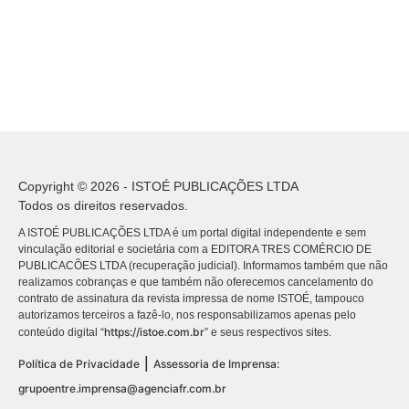
Copyright © 2026 - ISTOÉ PUBLICAÇÕES LTDA
Todos os direitos reservados.
A ISTOÉ PUBLICAÇÕES LTDA é um portal digital independente e sem
vinculação editorial e societária com a EDITORA TRES COMÉRCIO DE
PUBLICACÕES LTDA (recuperação judicial). Informamos também que não
realizamos cobranças e que também não oferecemos cancelamento do
contrato de assinatura da revista impressa de nome ISTOÉ, tampouco
autorizamos terceiros a fazê-lo, nos responsabilizamos apenas pelo
https://istoe.com.br
conteúdo digital “
” e seus respectivos sites.
|
Política de Privacidade
Assessoria de Imprensa:
grupoentre.imprensa@agenciafr.com.br