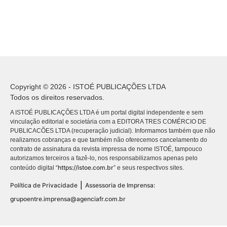
Copyright © 2026 - ISTOÉ PUBLICAÇÕES LTDA
Todos os direitos reservados.
A ISTOÉ PUBLICAÇÕES LTDA é um portal digital independente e sem
vinculação editorial e societária com a EDITORA TRES COMÉRCIO DE
PUBLICACÕES LTDA (recuperação judicial). Informamos também que não
realizamos cobranças e que também não oferecemos cancelamento do
contrato de assinatura da revista impressa de nome ISTOÉ, tampouco
autorizamos terceiros a fazê-lo, nos responsabilizamos apenas pelo
https://istoe.com.br
conteúdo digital “
” e seus respectivos sites.
|
Política de Privacidade
Assessoria de Imprensa:
grupoentre.imprensa@agenciafr.com.br