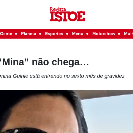
Gente
Planeta
Esportes
Menu
Motorshow
Mul
“Mina” não chega…
mina Guinle está entrando no sexto mês de gravidez