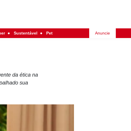
her
Sustentável
Pet
Anuncie
gente da ética na
apalhado sua