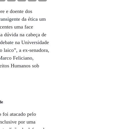
re e doente dos
ransigente da ética um
ecentes uma face
da dúvida na cabeça de
m debate na Universidade
 laico”, a ex-senadora,
Marco Feliciano,
reitos Humanos sob
de
o foi atacado pelo
inclusive por uma