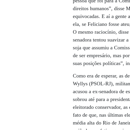
pessoa que foi para a Comi
direitos humanos”, disse Ma
equivocadas. E aí a gente
ela, se Feliciano fosse ate
O mesmo raciocínio, disse e
senadora tentou suavizar 
soja que assumiu a Comiss
de ser empresário, mas por 
suas posições políticas”, i
Como era de esperar, as de
Wyllys (PSOL-RJ), militan
acusou a ex-senadora de est
sobrou até para a preside
eleitorado conservador, as
fato de que, nas últimas e
média alta do Rio de Janei