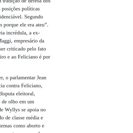
 tradição de defesa dos
 posições políticas
idenciável. Segundo
m porque ele era ateu”.
ia incrédula, a ex-
Maggi, empresário da
r criticado pelo fato
iro e ao Feliciano é por
r, o parlamentar Jean
a contra Feliciano,
isputa eleitoral,
 e de olho em um
 de Wyllys se apoia no
do de classe média e
 temas como aborto e