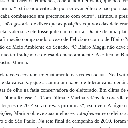
ssão de Direitos Humanos, o deputado Feliciano, que não tem
rina. “Está sendo criticado por ser evangélico e não por suas
 acaba combatendo um preconceito com outro”, afirmou a pres
u, “não gostaria de dizer que as posições equivocadas dele era
la, valeria se ele fosse judeu ou espírita. Diante de uma plate
a afirmação comparando o caso de Feliciano com o de Blairo 
ão de Meio Ambiente do Senado. “O Blairo Maggi não deve se
não ter tradição de defesa do meio ambiente. A crítica ao Bla
nsistiu Marina.
clarações ecoaram imediatamente nas redes sociais. No Twitte
te da causa gay que assumiu um papel de liderança na denúnci
ar de olho na fatia conservadora do eleitorado. Em clima de d
nta Dilma Rousseff. “Com Dilma e Marina reféns da covardia
 eleições de 2014 serão trevas profundas”, escreveu. A lógica
leições, Marina obteve suas melhores votações entre o eleitora
ro e de São Paulo. Na reta final da campanha de 2010, foram