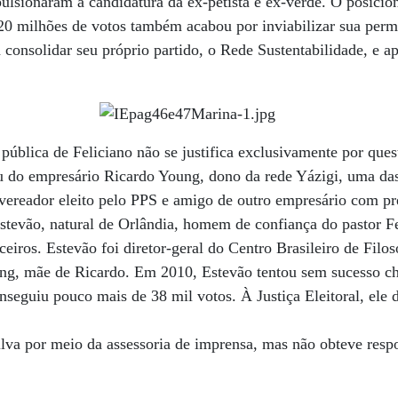
ulsionaram a candidatura da ex-petista e ex-verde. O posici
 20 milhões de votos também acabou por inviabilizar sua per
 consolidar seu próprio partido, o Rede Sustentabilidade, e a
 pública de Feliciano não se justifica exclusivamente por ques
 do empresário Ricardo Young, dono da rede Yázigi, uma das
ereador eleito pelo PPS e amigo de outro empresário com pre
stevão, natural de Orlândia, homem de confiança do pastor F
ceiros. Estevão foi diretor-geral do Centro Brasileiro de Filos
ng, mãe de Ricardo. Em 2010, Estevão tentou sem sucesso c
seguiu pouco mais de 38 mil votos. À Justiça Eleitoral, ele
va por meio da assessoria de imprensa, mas não obteve respo