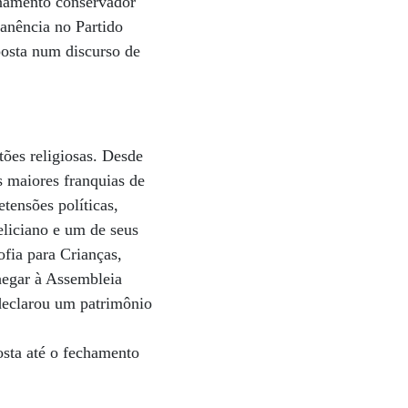
onamento conservador
manência no Partido
posta num discurso de
tões religiosas. Desde
 maiores franquias de
tensões políticas,
eliciano e um de seus
ofia para Crianças,
hegar à Assembleia
 declarou um patrimônio
sta até o fechamento