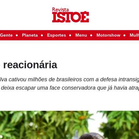
Gente
Planeta
Esportes
Menu
Motorshow
Mul
 reacionária
va cativou milhões de brasileiros com a defesa intransi
 deixa escapar uma face conservadora que já havia atr