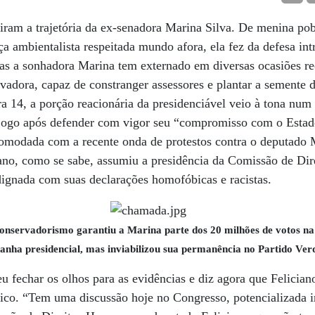
iram a trajetória da ex-senadora Marina Silva. De menina pob
ça ambientalista respeitada mundo afora, ela fez da defesa int
Mas a sonhadora Marina tem externado em diversas ocasiões r
adora, capaz de constranger assessores e plantar a semente 
eira 14, a porção reacionária da presidenciável veio à tona nu
ogo após defender com vigor seu “compromisso com o Estado
comodada com a recente onda de protestos contra o deputado 
ano, como se sabe, assumiu a presidência da Comissão de Di
dignada com suas declarações homofóbicas e racistas.
onservadorismo garantiu a Marina parte dos 20 milhões de votos na
nha presidencial, mas inviabilizou sua permanência no Partido Ver
u fechar os olhos para as evidências e diz agora que Felician
lico. “Tem uma discussão hoje no Congresso, potencializada 