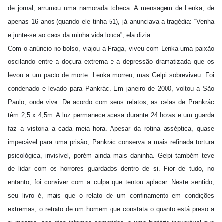
de jornal, arrumou uma namorada tcheca. A mensagem de Lenka, de
apenas 16 anos (quando ele tinha 51), já anunciava a tragédia: “Venha
e junte-se ao caos da minha vida louca”, ela dizia.
Com o anúncio no bolso, viajou a Praga, viveu com Lenka uma paixão
oscilando entre a doçura extrema e a depressão dramatizada que os
levou a um pacto de morte. Lenka morreu, mas Gelpi sobreviveu. Foi
condenado e levado para Pankrác. Em janeiro de 2000, voltou a São
Paulo, onde vive. De acordo com seus relatos, as celas de Prankrác
têm 2,5 x 4,5m. A luz permanece acesa durante 24 horas e um guarda
faz a vistoria a cada meia hora. Apesar da rotina asséptica, quase
impecável para uma prisão, Pankrác conserva a mais refinada tortura
psicológica, invisível, porém ainda mais daninha. Gelpi também teve
de lidar com os horrores guardados dentro de si. Pior de tudo, no
entanto, foi conviver com a culpa que tentou aplacar. Neste sentido,
seu livro é, mais que o relato de um confinamento em condições
extremas, o retrato de um homem que constata o quanto está preso a