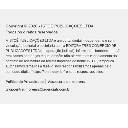
Copyright © 2026 - ISTOÉ PUBLICAÇÕES LTDA
Todos os direitos reservados.
A ISTOÉ PUBLICAÇÕES LTDA é um portal digital independente e sem
vinculação editorial e societária com a EDITORA TRES COMÉRCIO DE
PUBLICACÕES LTDA (recuperação judicial). Informamos também que não
realizamos cobranças e que também não oferecemos cancelamento do
contrato de assinatura da revista impressa de nome ISTOÉ, tampouco
autorizamos terceiros a fazê-lo, nos responsabilizamos apenas pelo
https://istoe.com.br
conteúdo digital “
” e seus respectivos sites.
|
Política de Privacidade
Assessoria de Imprensa:
grupoentre.imprensa@agenciafr.com.br