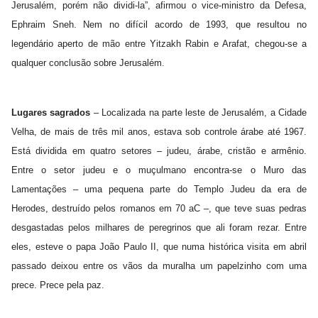
Jerusalém, porém não dividi-la”, afirmou o vice-ministro da Defesa,
Ephraim Sneh. Nem no difícil acordo de 1993, que resultou no
legendário aperto de mão entre Yitzakh Rabin e Arafat, chegou-se a
qualquer conclusão sobre Jerusalém.
Lugares sagrados
– Localizada na parte leste de Jerusalém, a Cidade
Velha, de mais de três mil anos, estava sob controle árabe até 1967.
Está dividida em quatro setores – judeu, árabe, cristão e armênio.
Entre o setor judeu e o muçulmano encontra-se o Muro das
Lamentações – uma pequena parte do Templo Judeu da era de
Herodes, destruído pelos romanos em 70 aC –, que teve suas pedras
desgastadas pelos milhares de peregrinos que ali foram rezar. Entre
eles, esteve o papa João Paulo II, que numa histórica visita em abril
passado deixou entre os vãos da muralha um papelzinho com uma
prece. Prece pela paz.