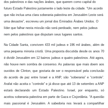
dos palestinos e das nações árabes, que querem como capital do
futuro Estado Palestino justamente o lado leste da cidade. “Um acordo
que não inclua uma clara soberania palestina em Jerusalém Leste será
uma desastre”, escreveu um jornal dos Emirados Árabes Unidos. O
líder que falhar nesta missão não será perdoado, nem pelos judeus
nem pelos palestinos que disputam seus lugares santos.
Na Cidade Santa, convivem 433 mil judeus e 196 mil árabes, além de
uma pequena minoria cristã. Uma proposta discutida desde os anos 70
é dividir Jerusalém em 12 bairros judeus e quatro palestinos. Até agora,
não houve nem sombra de consenso. As palavras que mais doem aos
ouvidos de Clinton, que gostaria de ser o responsável pela conclusão
do acordo de paz entre Israel e a ANP, são “soberania” e “controle”.
Arafat não aceita o “controle” e já disse que até 13 de setembro a ANP
estará declarando um Estado Palestino. Israel, por enquanto, só
aceitou soberania palestina em parte de Gaza e Cisjordânia. “A questão
mais passional é Jerusalém. A sabedoria nos levará a compartilhar