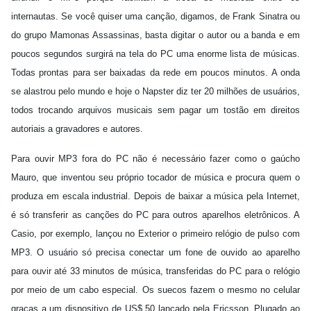
internautas. Se você quiser uma canção, digamos, de Frank Sinatra ou
do grupo Mamonas Assassinas, basta digitar o autor ou a banda e em
poucos segundos surgirá na tela do PC uma enorme lista de músicas.
Todas prontas para ser baixadas da rede em poucos minutos. A onda
se alastrou pelo mundo e hoje o Napster diz ter 20 milhões de usuários,
todos trocando arquivos musicais sem pagar um tostão em direitos
autoriais a gravadores e autores.
Para ouvir MP3 fora do PC não é necessário fazer como o gaúcho
Mauro, que inventou seu próprio tocador de música e procura quem o
produza em escala industrial. Depois de baixar a música pela Internet,
é só transferir as canções do PC para outros aparelhos eletrônicos. A
Casio, por exemplo, lançou no Exterior o primeiro relógio de pulso com
MP3. O usuário só precisa conectar um fone de ouvido ao aparelho
para ouvir até 33 minutos de música, transferidas do PC para o relógio
por meio de um cabo especial. Os suecos fazem o mesmo no celular
graças a um dispositivo de US$ 50 lançado pela Ericsson. Plugado ao