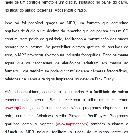
meio de um controle remoto e um display instalado no painel do carro,
no lugar do antigo toca-fitas. Aposentou o rádio.
Isso só foi possível graças ao MP3, um formato que comprime
arquivos de áudio a um décimo do tamanho que ocupariam em um CD
comum, sem perda de qualidade, facilitando a transmissão das ondas
sonoras pela Internet. Ao possibilitar a troca gratuita de arquivos de
som, o MP3 provocou alvoroço na indústria fonográfica. Principalmente
agora que os fabricantes de eletrônicos aderiram em massa ao
formato. Hoje também se pode ouvir música em câmeras fotográficas,
telefones celulares e relógios inspirados no detetive Dick Tracy.
Além da gratuidade, o que atrai os usuários é a facilidade de baixar
canções pela Internet. Basta selecionar a trilha em sites como
www.mp3.com
, e tocá-la em um dos vários programas disponíveis na
rede, entre eles Windows Media Player e RealPlayer. Programas
gratuitos como o Napster (
www.napster.com
) também ajudaram a
difundir o MP3 porque facilitam a troca de músicas entre os