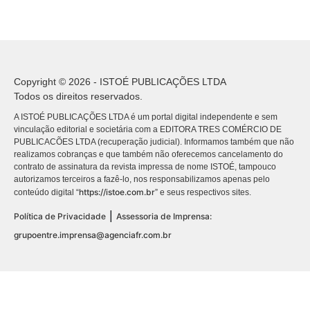
Copyright © 2026 - ISTOÉ PUBLICAÇÕES LTDA
Todos os direitos reservados.
A ISTOÉ PUBLICAÇÕES LTDA é um portal digital independente e sem
vinculação editorial e societária com a EDITORA TRES COMÉRCIO DE
PUBLICACÕES LTDA (recuperação judicial). Informamos também que não
realizamos cobranças e que também não oferecemos cancelamento do
contrato de assinatura da revista impressa de nome ISTOÉ, tampouco
autorizamos terceiros a fazê-lo, nos responsabilizamos apenas pelo
https://istoe.com.br
conteúdo digital “
” e seus respectivos sites.
|
Política de Privacidade
Assessoria de Imprensa:
grupoentre.imprensa@agenciafr.com.br