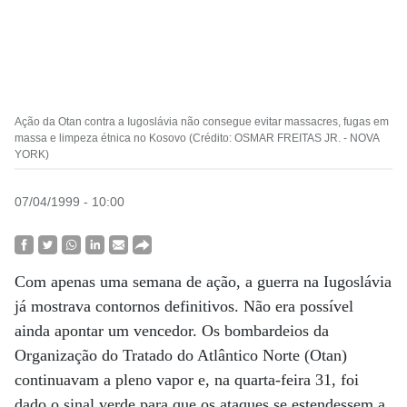
Ação da Otan contra a Iugoslávia não consegue evitar massacres, fugas em
massa e limpeza étnica no Kosovo (Crédito: OSMAR FREITAS JR. - NOVA
YORK)
07/04/1999 - 10:00
Com apenas uma semana de ação, a guerra na Iugoslávia
já mostrava contornos definitivos. Não era possível
ainda apontar um vencedor. Os bombardeios da
Organização do Tratado do Atlântico Norte (Otan)
continuavam a pleno vapor e, na quarta-feira 31, foi
dado o sinal verde para que os ataques se estendessem a