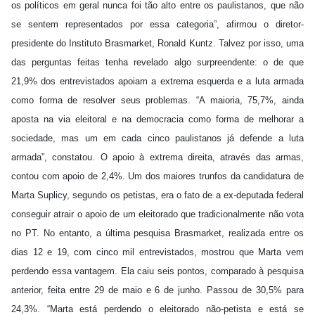
os políticos em geral nunca foi tão alto entre os paulistanos, que não
se sentem representados por essa categoria”, afirmou o diretor-
presidente do Instituto Brasmarket, Ronald Kuntz. Talvez por isso, uma
das perguntas feitas tenha revelado algo surpreendente: o de que
21,9% dos entrevistados apoiam a extrema esquerda e a luta armada
como forma de resolver seus problemas. “A maioria, 75,7%, ainda
aposta na via eleitoral e na democracia como forma de melhorar a
sociedade, mas um em cada cinco paulistanos já defende a luta
armada”, constatou. O apoio à extrema direita, através das armas,
contou com apoio de 2,4%. Um dos maiores trunfos da candidatura de
Marta Suplicy, segundo os petistas, era o fato de a ex-deputada federal
conseguir atrair o apoio de um eleitorado que tradicionalmente não vota
no PT. No entanto, a última pesquisa Brasmarket, realizada entre os
dias 12 e 19, com cinco mil entrevistados, mostrou que Marta vem
perdendo essa vantagem. Ela caiu seis pontos, comparado à pesquisa
anterior, feita entre 29 de maio e 6 de junho. Passou de 30,5% para
24,3%. “Marta está perdendo o eleitorado não-petista e está se