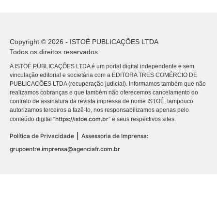
Copyright © 2026 - ISTOÉ PUBLICAÇÕES LTDA
Todos os direitos reservados.
A ISTOÉ PUBLICAÇÕES LTDA é um portal digital independente e sem
vinculação editorial e societária com a EDITORA TRES COMÉRCIO DE
PUBLICACÕES LTDA (recuperação judicial). Informamos também que não
realizamos cobranças e que também não oferecemos cancelamento do
contrato de assinatura da revista impressa de nome ISTOÉ, tampouco
autorizamos terceiros a fazê-lo, nos responsabilizamos apenas pelo
https://istoe.com.br
conteúdo digital “
” e seus respectivos sites.
|
Política de Privacidade
Assessoria de Imprensa:
grupoentre.imprensa@agenciafr.com.br