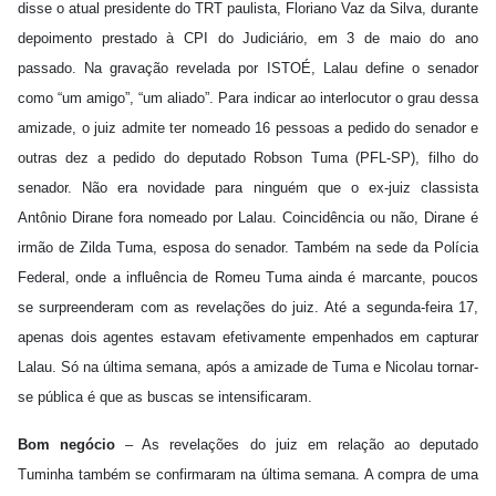
disse o atual presidente do TRT paulista, Floriano Vaz da Silva, durante
depoimento prestado à CPI do Judiciário, em 3 de maio do ano
passado. Na gravação revelada por ISTOÉ, Lalau define o senador
como “um amigo”, “um aliado”. Para indicar ao interlocutor o grau dessa
amizade, o juiz admite ter nomeado 16 pessoas a pedido do senador e
outras dez a pedido do deputado Robson Tuma (PFL-SP), filho do
senador. Não era novidade para ninguém que o ex-juiz classista
Antônio Dirane fora nomeado por Lalau. Coincidência ou não, Dirane é
irmão de Zilda Tuma, esposa do senador. Também na sede da Polícia
Federal, onde a influência de Romeu Tuma ainda é marcante, poucos
se surpreenderam com as revelações do juiz. Até a segunda-feira 17,
apenas dois agentes estavam efetivamente empenhados em capturar
Lalau. Só na última semana, após a amizade de Tuma e Nicolau tornar-
se pública é que as buscas se intensificaram.
Bom negócio
– As revelações do juiz em relação ao deputado
Tuminha também se confirmaram na última semana. A compra de uma