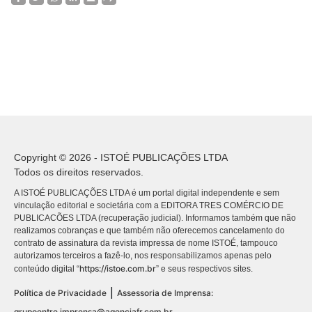
Copyright © 2026 - ISTOÉ PUBLICAÇÕES LTDA
Todos os direitos reservados.
A ISTOÉ PUBLICAÇÕES LTDA é um portal digital independente e sem
vinculação editorial e societária com a EDITORA TRES COMÉRCIO DE
PUBLICACÕES LTDA (recuperação judicial). Informamos também que não
realizamos cobranças e que também não oferecemos cancelamento do
contrato de assinatura da revista impressa de nome ISTOÉ, tampouco
autorizamos terceiros a fazê-lo, nos responsabilizamos apenas pelo
https://istoe.com.br
conteúdo digital “
” e seus respectivos sites.
|
Política de Privacidade
Assessoria de Imprensa:
grupoentre.imprensa@agenciafr.com.br