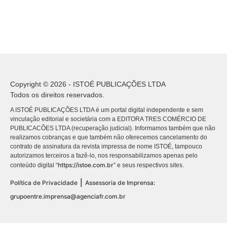
Copyright © 2026 - ISTOÉ PUBLICAÇÕES LTDA
Todos os direitos reservados.
A ISTOÉ PUBLICAÇÕES LTDA é um portal digital independente e sem
vinculação editorial e societária com a EDITORA TRES COMÉRCIO DE
PUBLICACÕES LTDA (recuperação judicial). Informamos também que não
realizamos cobranças e que também não oferecemos cancelamento do
contrato de assinatura da revista impressa de nome ISTOÉ, tampouco
autorizamos terceiros a fazê-lo, nos responsabilizamos apenas pelo
https://istoe.com.br
conteúdo digital “
” e seus respectivos sites.
|
Política de Privacidade
Assessoria de Imprensa:
grupoentre.imprensa@agenciafr.com.br