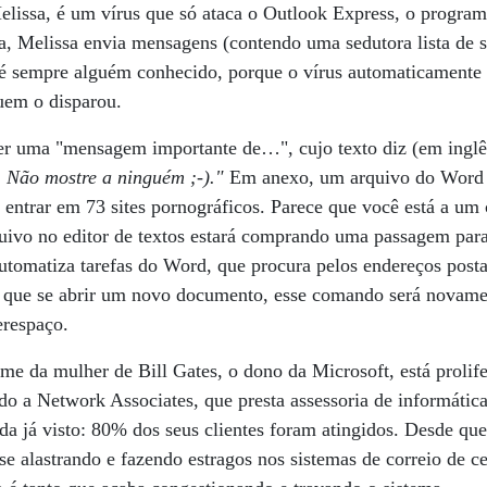
ssa, é um vírus que só ataca o Outlook Express, o program
, Melissa envia mensagens (contendo uma sedutora lista de si
e é sempre alguém conhecido, porque o vírus automaticamente
uem o disparou.
eber uma "mensagem importante de…", cujo texto diz (em ingl
 Não mostre a ninguém ;-)."
Em anexo, um arquivo do Word 9
a entrar em 73 sites pornográficos. Parece que você está a um 
rquivo no editor de textos estará comprando uma passagem para
tomatiza tarefas do Word, que procura pelos endereços posta
z que se abrir um novo documento, esse comando será novamen
erespaço.
ome da mulher de Bill Gates, o dono da Microsoft, está prol
do a Network Associates, que presta assessoria de informáti
ida já visto: 80% dos seus clientes foram atingidos. Desde q
 se alastrando e fazendo estragos nos sistemas de correio de 