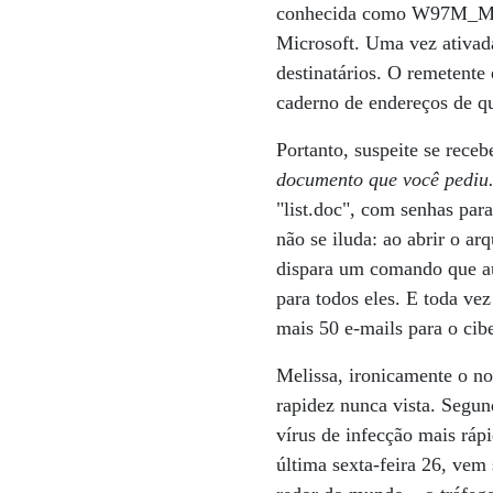
conhecida como W97M_Meli
Microsoft. Uma vez ativada
destinatários. O remetent
caderno de endereços de q
Portanto, suspeite se rec
documento que você pediu.
"list.doc", com senhas par
não se iluda: ao abrir o a
dispara um comando que au
para todos eles. E toda ve
mais 50 e-mails para o cib
Melissa, ironicamente o n
rapidez nunca vista. Segun
vírus de infecção mais ráp
última sexta-feira 26, vem