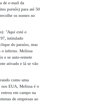
a de e-mail da
tes pornôs) para até 50
 recolhe os nomes no
ês):
"Aqui está o
7, intitulado
clique do paraíso, mas
 o inferno. Melissa
is e se auto-remete
te ativado e lá se vão
iferando como uma
ca nos EUA, Melissa é o
ue entrou em campo na
centenas de empresas ao