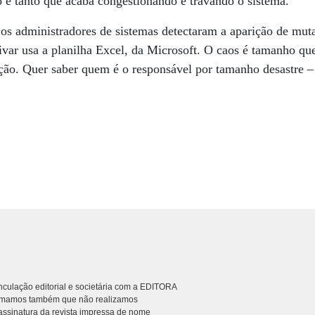
 é tanto que acaba congestionando e travando o sistema.
 os administradores de sistemas detectaram a aparição de mu
ivar usa a planilha Excel, da Microsoft. O caos é tamanho que 
ão. Quer saber quem é o responsável por tamanho desastre – 
culação editorial e societária com a EDITORA
rmamos também que não realizamos
ssinatura da revista impressa de nome