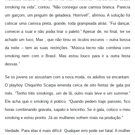
smoking na vida”, contou. “Não consegui usar camisa branca. Parecia
um garçom, um pinguim de geladeira. Horrível!”, afirmou. A solução foi
colocar uma camisa preta, grande, toda grampeada atrás. “Fui dançar,
comecei a suar e não podia tirar o paletó.” Apesar de, no final, ter se
achado um luxo, Max , que não tirou os óculos escuros – outra bossa
da noite – tem as suas restrições. “Música tecno não combina com
smoking nem com o Brasil. Mas estou louco para ir a outra festa
dessas.”
Se os jovens se assustam com a nova moda, os adultos se encantam.
O playboy Chiquinho Scarpa emenda cerca de oito festas de gala por
mês. “Tenho três smokings, um de lã, outro mais leve e um summer.”
Ele acha que o smoking é prático. “Quando pedem traje passeio, fico
horas combinando gravata, sapato e lencinho. Se é gala, coloco o meu
smoking e estou pronto. Já as mulheres sofrem mais na produção.”
Verdade. Para elas é mais difícil. Qualquer erro pode ser fatal. A mulher