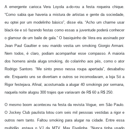
A emergente carioca Vera Loyola a-do-rou a festa roqueira chique.
“Como sabia que haveria a mistura de artistas e gente da sociedade,
eu optei por um modelinho básico”, disse ela. “Acho um charme usar
black-tie e só fazendo festas como essas a juventude poderá conhecer
o glamour de um baile de gala.” O basiquinho de Vera era assinado por
Jean Paul Gaultier e seu marido vestia um smoking Giorgio Armani.
Nem todos, é claro, podiam acompanhar esse compasso. A maioria
dos homens ainda aluga smoking, do colarinho aos pés, como o ator
Rodrigo Santoro. “Me sinto preso nessa roupa apertada”, desabafou
ele. Enquanto uns se divertiam e outros se incomodavam, a loja Só a
Rigor festejava. Afinal, acostumada a alugar 40 smokings por semana,
naquela noite alugou 300 trajes que variavam de R$ 60 a R$ 250.
O mesmo boom aconteceu na festa da revista Vogue, em São Paulo.
O Jockey Club paulista lotou com seis mil pessoas vestidas a rigor e
outros nem tanto. Faltou smoking para alugar na cidade. Entre essa
multidão, estava o VJ da MTV, Max Fivelinha. “Nunca tinha usado