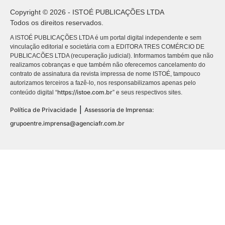
Copyright © 2026 - ISTOÉ PUBLICAÇÕES LTDA
Todos os direitos reservados.
A ISTOÉ PUBLICAÇÕES LTDA é um portal digital independente e sem
vinculação editorial e societária com a EDITORA TRES COMÉRCIO DE
PUBLICACÕES LTDA (recuperação judicial). Informamos também que não
realizamos cobranças e que também não oferecemos cancelamento do
contrato de assinatura da revista impressa de nome ISTOÉ, tampouco
autorizamos terceiros a fazê-lo, nos responsabilizamos apenas pelo
https://istoe.com.br
conteúdo digital “
” e seus respectivos sites.
|
Política de Privacidade
Assessoria de Imprensa:
grupoentre.imprensa@agenciafr.com.br