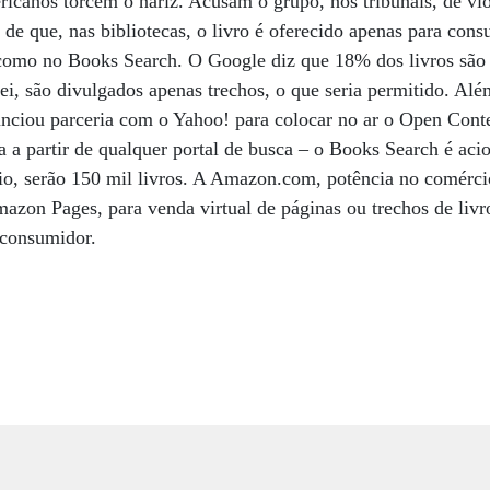
ricanos torcem o nariz. Acusam o grupo, nos tribunais, de vio
 de que, nas bibliotecas, o livro é oferecido apenas para cons
, como no Books Search. O Google diz que 18% dos livros são
lei, são divulgados apenas trechos, o que seria permitido. Alé
nciou parceria com o Yahoo! para colocar no ar o Open Conten
da a partir de qualquer portal de busca – o Books Search é ac
io, serão 150 mil livros. A Amazon.com, potência no comércio
mazon Pages, para venda virtual de páginas ou trechos de livro
 consumidor.