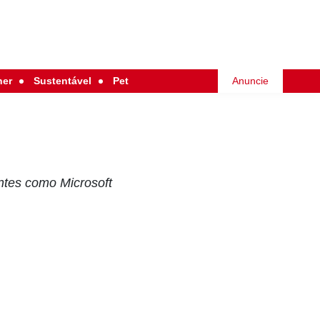
her
Sustentável
Pet
Anuncie
entes como Microsoft