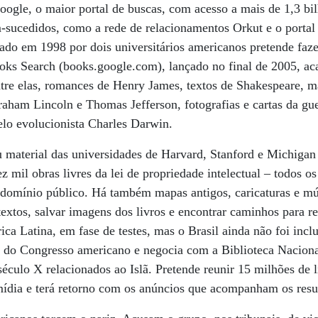
oogle, o maior portal de buscas, com acesso a mais de 1,3 bi
-sucedidos, como a rede de relacionamentos Orkut e o portal
ado em 1998 por dois universitários americanos pretende fazer
oks Search (books.google.com), lançado no final de 2005, ac
ntre elas, romances de Henry James, textos de Shakespeare, m
aham Lincoln e Thomas Jefferson, fotografias e cartas da gue
elo evolucionista Charles Darwin.
 material das universidades de Harvard, Stanford e Michigan 
 mil obras livres da lei de propriedade intelectual – todos os
domínio público. Há também mapas antigos, caricaturas e mú
 textos, salvar imagens dos livros e encontrar caminhos para r
ica Latina, em fase de testes, mas o Brasil ainda não foi incl
a do Congresso americano e negocia com a Biblioteca Naciona
século X relacionados ao Islã. Pretende reunir 15 milhões de 
mídia e terá retorno com os anúncios que acompanham os resu