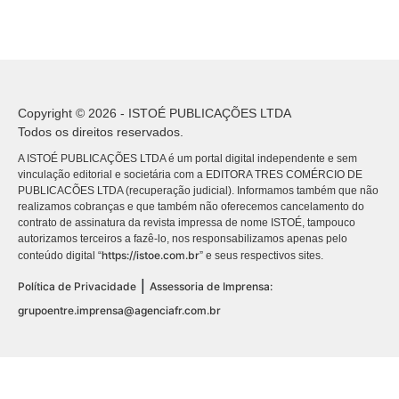
Copyright © 2026 - ISTOÉ PUBLICAÇÕES LTDA
Todos os direitos reservados.
A ISTOÉ PUBLICAÇÕES LTDA é um portal digital independente e sem
vinculação editorial e societária com a EDITORA TRES COMÉRCIO DE
PUBLICACÕES LTDA (recuperação judicial). Informamos também que não
realizamos cobranças e que também não oferecemos cancelamento do
contrato de assinatura da revista impressa de nome ISTOÉ, tampouco
autorizamos terceiros a fazê-lo, nos responsabilizamos apenas pelo
https://istoe.com.br
conteúdo digital “
” e seus respectivos sites.
|
Política de Privacidade
Assessoria de Imprensa:
grupoentre.imprensa@agenciafr.com.br