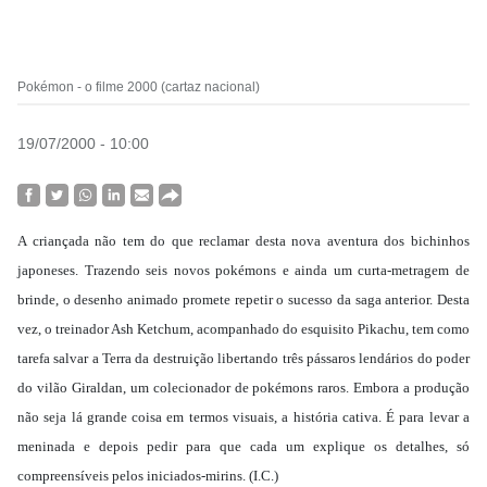
Pokémon - o filme 2000 (cartaz nacional)
19/07/2000 - 10:00
A criançada não tem do que reclamar desta nova aventura dos bichinhos
japoneses. Trazendo seis novos pokémons e ainda um curta-metragem de
brinde, o desenho animado promete repetir o sucesso da saga anterior. Desta
vez, o treinador Ash Ketchum, acompanhado do esquisito Pikachu, tem como
tarefa salvar a Terra da destruição libertando três pássaros lendários do poder
do vilão Giraldan, um colecionador de pokémons raros. Embora a produção
não seja lá grande coisa em termos visuais, a história cativa. É para levar a
meninada e depois pedir para que cada um explique os detalhes, só
compreensíveis pelos iniciados-mirins. (I.C.)