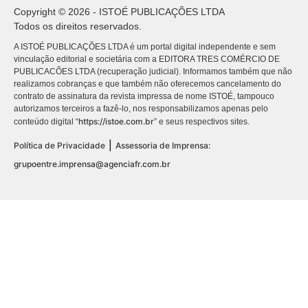
Copyright © 2026 - ISTOÉ PUBLICAÇÕES LTDA
Todos os direitos reservados.
A ISTOÉ PUBLICAÇÕES LTDA é um portal digital independente e sem
vinculação editorial e societária com a EDITORA TRES COMÉRCIO DE
PUBLICACÕES LTDA (recuperação judicial). Informamos também que não
realizamos cobranças e que também não oferecemos cancelamento do
contrato de assinatura da revista impressa de nome ISTOÉ, tampouco
autorizamos terceiros a fazê-lo, nos responsabilizamos apenas pelo
https://istoe.com.br
conteúdo digital “
” e seus respectivos sites.
|
Política de Privacidade
Assessoria de Imprensa:
grupoentre.imprensa@agenciafr.com.br