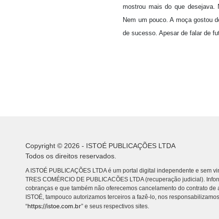
mostrou mais do que desejava. N
Nem um pouco. A moça gostou do 
de sucesso. Apesar de falar de f
Copyright © 2026 - ISTOÉ PUBLICAÇÕES LTDA
Todos os direitos reservados.
A ISTOÉ PUBLICAÇÕES LTDA é um portal digital independente e sem vin
TRES COMÉRCIO DE PUBLICACÕES LTDA (recuperação judicial). Info
cobranças e que também não oferecemos cancelamento do contrato de a
ISTOÉ, tampouco autorizamos terceiros a fazê-lo, nos responsabilizamos
https://istoe.com.br
“
” e seus respectivos sites.