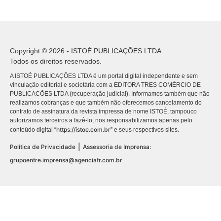
Copyright © 2026 - ISTOÉ PUBLICAÇÕES LTDA
Todos os direitos reservados.
A ISTOÉ PUBLICAÇÕES LTDA é um portal digital independente e sem
vinculação editorial e societária com a EDITORA TRES COMÉRCIO DE
PUBLICACÕES LTDA (recuperação judicial). Informamos também que não
realizamos cobranças e que também não oferecemos cancelamento do
contrato de assinatura da revista impressa de nome ISTOÉ, tampouco
autorizamos terceiros a fazê-lo, nos responsabilizamos apenas pelo
https://istoe.com.br
conteúdo digital “
” e seus respectivos sites.
|
Política de Privacidade
Assessoria de Imprensa:
grupoentre.imprensa@agenciafr.com.br